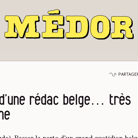
Partage
 d’une rédac belge… très
ne
do). Passer la porte d’un grand quotidien belge