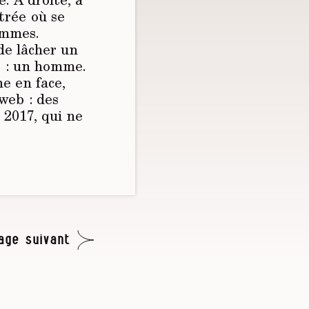
trée où se
ommes.
de lâcher un
ss : un homme.
e en face,
 web : des
2017, qui ne
age suivant