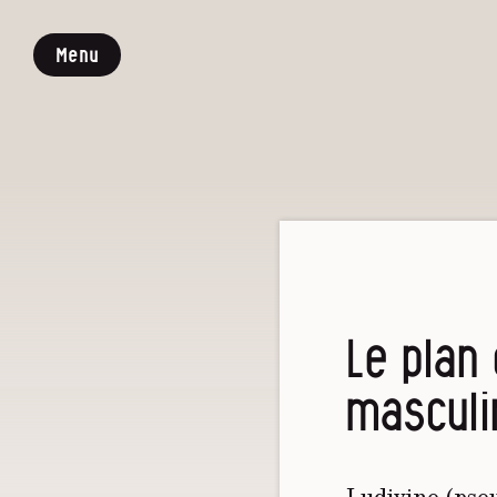
Menu
Le plan
masculi
Ludivine (pseu