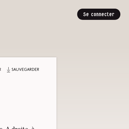
Se connecter
r
Sauvegarder
. A droite, à