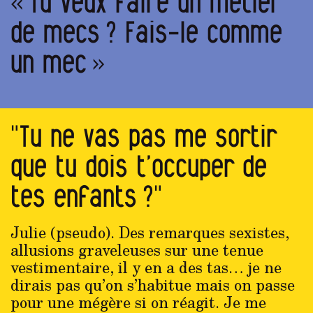
« Tu veux faire un métier
de mecs ? Fais-le comme
un mec »
"Tu ne vas pas me sortir
que tu dois t’occuper de
tes enfants ?"
Julie (pseudo). Des remarques sexistes,
allusions graveleuses sur une tenue
vestimentaire, il y en a des tas… je ne
dirais pas qu’on s’habitue mais on passe
pour une mégère si on réagit. Je me