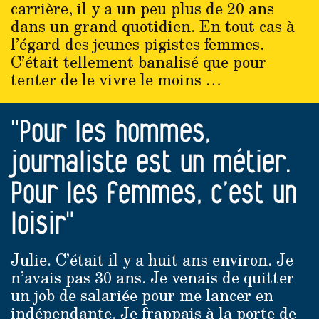
carrière, il y a un peu plus de 20 ans
dans un grand quotidien. En tout cas à
l’égard des jeunes pigistes femmes.
C’était tellement banalisé que pour
tenter de le vivre le moins …
"Pour les hommes,
journaliste est un métier.
Pour les femmes, c’est un
loisir"
Julie. C’était il y a huit ans environ. Je
n’avais pas 30 ans. Je venais de quitter
un job de salariée pour me lancer en
indépendante. Je frappais à la porte de