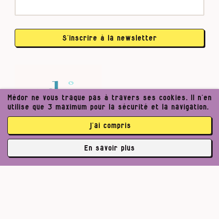
S’inscrire à la newsletter
Médor ne vous traque pas à travers ses cookies. Il n’en
utilise que 3 maximum pour la sécurité et la navigation.
j’ai compris
En savoir plus
✘
3762 abonné·es