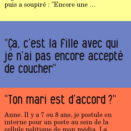
puis a soupiré : "Encore une …
"Ça, c’est la fille avec qui
je n’ai pas encore accepté
de coucher"
"Ton mari est d’accord ?"
Anne. Il y a 7 ou 8 ans, je postule en
interne pour un poste au sein de la
cellule politique de mon média. La