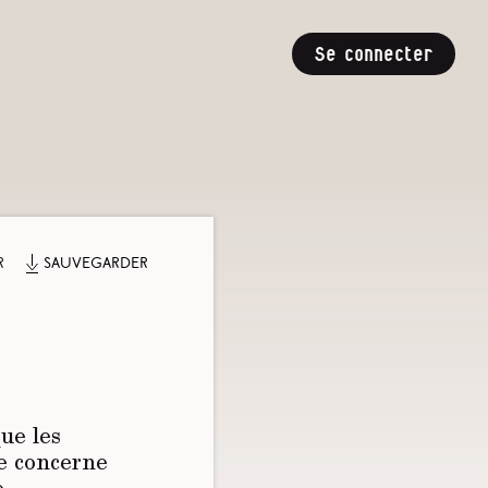
Se connecter
r
Sauvegarder
ue les
e concerne
ge…