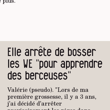
e plus.
Elle arrête de bosser
les WE "pour apprendre
des berceuses"
Valérie (pseudo). "Lors de ma
première grossesse, il y a 3 ans,
j’ai décidé d’arrêter