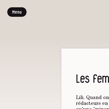
Menu
Les fem
Lili. Quand on
rédacteurs en
qu’une "minor