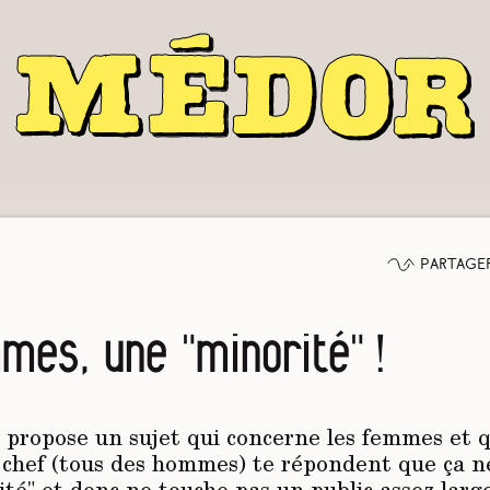
Partage
mes, une "minorité" !
 propose un sujet qui concerne les femmes et q
 chef (tous des hommes) te répondent que ça n
ité" et donc ne touche pas un public assez lar