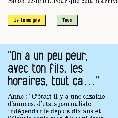
racontez-le ici. Pour que cela n’arriv
Je témoigne
Tous
"On a un peu peur,
avec ton fils, les
horaires, tout ça…"
Anne : "C’était il y a une dizaine
d’années. J’étais journaliste
indépendante depuis dix ans et