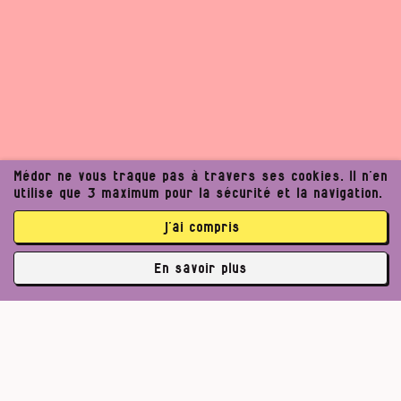
Médor ne vous traque pas à travers ses cookies. Il n’en
utilise que 3 maximum pour la sécurité et la navigation.
j’ai compris
En savoir plus
✘
3764 abonné·es
Pour un journalisme robuste.