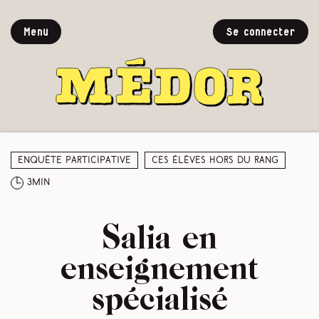
Menu
Se connecter
Enquête participative
Ces élèves hors du rang
3min
Salia en
enseignement
spécialisé