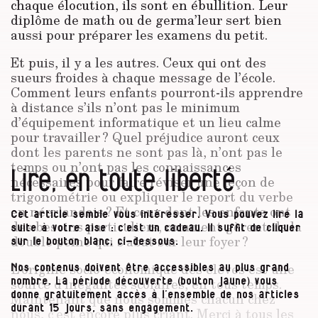
chaque élocution, ils sont en ébullition. Leur
diplôme de math ou de germa’leur sert bien
aussi pour préparer les examens du petit.
Et puis, il y a les autres. Ceux qui ont des
sueurs froides à chaque message de l’école.
Comment leurs enfants pourront-ils apprendre
à distance s’ils n’ont pas le minimum
d’équipement informatique et un lieu calme
pour travailler ? Quel préjudice auront ceux
dont les parents ne sont pas là, n’ont pas le
temps ou n’ont pas les connaissances
Lire, en toute liberté
nécessaires pour faire réviser une leçon de
trigonométrie ou expliquer le report du verbe
en néerlandais ? Et ceux dont les enfants ont
Cet article semble vous intéresser. Vous pouvez lire la
des besoins particuliers, comment gèrent-ils la
suite à votre aise : c’est un cadeau. Il suffit de cliquer
double peine qui s’abat sur leur foyer ?
sur le bouton blanc, ci-dessous.
L’origine socio-économique des élèves est une
Nos contenus doivent être accessibles au plus grand
source d’inégalités scolaires, en tous temps.
nombre. La période découverte (bouton jaune) vous
donne gratuitement accès à l’ensemble de nos articles
Maintenant que nous sommes chacun chez
durant 15 jours, sans engagement.
nous, c’est encore plus criant. Merci à tous les