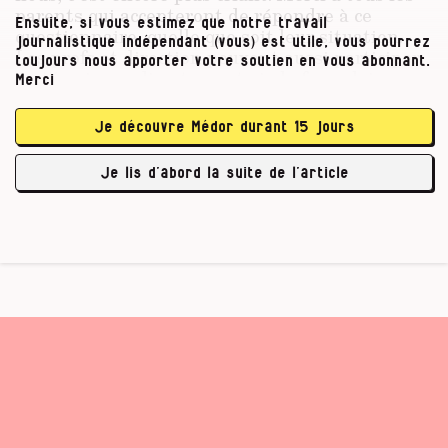
parents qui accepteront de répondre à ce
Ensuite, si vous estimez que notre travail
questionnaire, quelle que soit leur situation.
journalistique indépendant (vous) est utile, vous pourrez
Les profs et direction peuvent aussi participer
toujours nous apporter votre soutien en vous abonnant.
ou témoigner directement via le formulaire en
Merci
bas de page ("Vous avez une question sur cet
article ? Une idée pour aller plus loin ?).
Je découvre Médor durant 15 jours
(Ce questionnaire a été modifié le 28 mars 2020
Je lis d’abord la suite de l’article
pour qu’il …