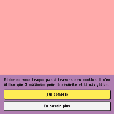
Médor ne vous traque pas à travers ses cookies. Il n’en
utilise que 3 maximum pour la sécurité et la navigation.
j’ai compris
Un journalisme exigeant
En savoir plus
peut améliorer notre
✘