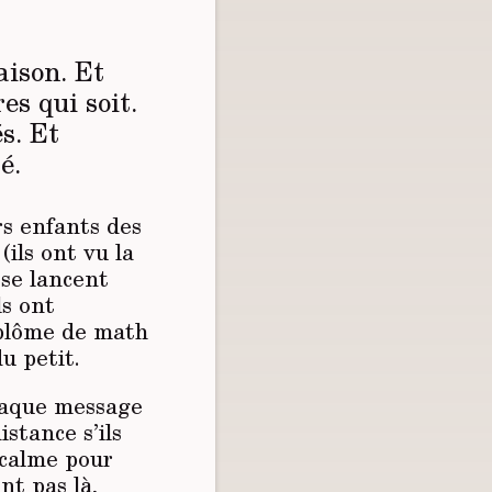
aison. Et
es qui soit.
s. Et
é.
rs enfants des
(ils ont vu la
 se lancent
ls ont
diplôme de math
du petit.
chaque message
stance s’ils
 calme pour
nt pas là,