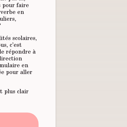
 pour faire
 verbe en
uliers,
?
tés scolaires,
s, c’est
 de répondre à
direction
rmulaire en
ée pour aller
 plus clair