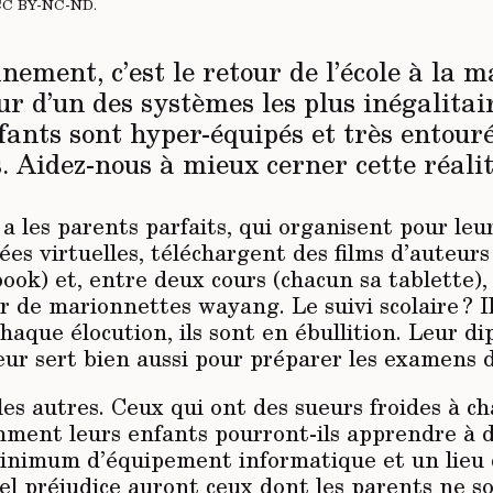
CC BY-NC-ND
.
inement, c’est le retour de l’école à la m
ur d’un des systèmes les plus inégalitair
fants sont hyper-équipés et très entouré
. Aidez-nous à mieux cerner cette réalit
y a les parents parfaits, qui organisent pour leu
ées virtuelles, téléchargent des films d’auteurs 
book) et, entre deux cours (chacun sa tablette),
r de marionnettes wayang. Le suivi scolaire ? I
chaque élocution, ils sont en ébullition. Leur 
eur sert bien aussi pour préparer les examens 
a les autres. Ceux qui ont des sueurs froides à 
mment leurs enfants pourront-ils apprendre à di
minimum d’équipement informatique et un lieu
uel préjudice auront ceux dont les parents ne so