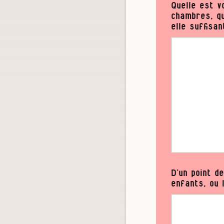
Quelle est v
chambres, qu
elle suffisan
D’un point d
enfants, ou 