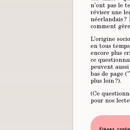
n’ont pas le t
réviser une le
néerlandais ? 
comment gèrent
L’origine soci
en tous temps
encore plus cr
ce questionnai
peuvent aussi
bas de page ("
plus loin ?).
(Ce questionna
pour nos lecte
Élèves confi