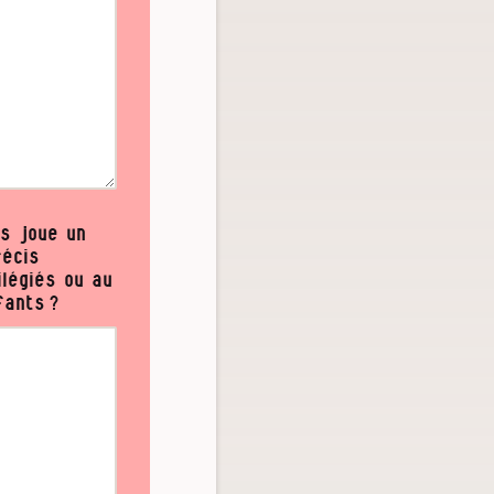
ts joue un
récis
légiés ou au
fants ?