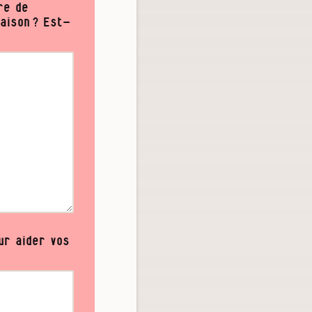
re de
maison ? Est-
ur aider vos