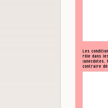
Les conditio
rôle dans le
(anecdotes, 
contraire dé