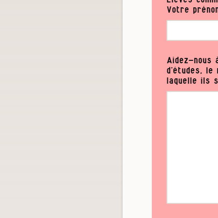
Votre préno
Aidez-nous à
d’études, le
laquelle ils 