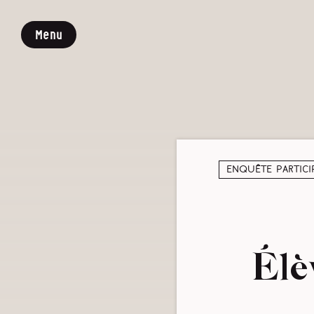
Menu
Enquête partici
Élè