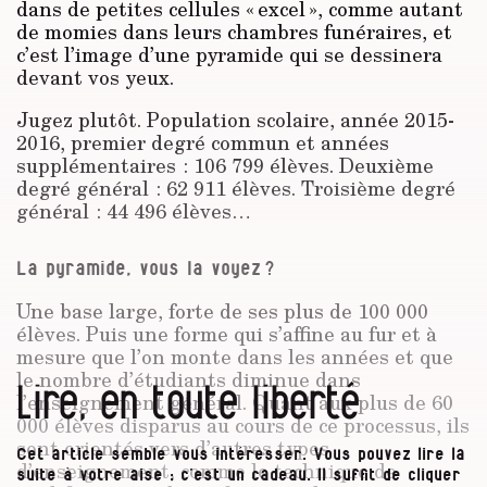
dans de petites cellules « excel », comme autant
de momies dans leurs chambres funéraires, et
c’est l’image d’une pyramide qui se dessinera
devant vos yeux.
Jugez plutôt. Population scolaire, année 2015-
2016, premier degré commun et années
supplémentaires : 106 799 élèves. Deuxième
degré général : 62 911 élèves. Troisième degré
général : 44 496 élèves…
La pyramide, vous la voyez ?
Une base large, forte de ses plus de 100 000
élèves. Puis une forme qui s’affine au fur et à
mesure que l’on monte dans les années et que
le nombre d’étudiants diminue dans
Lire, en toute liberté
l’enseignement général. Quant aux plus de 60
000 élèves disparus au cours de ce processus, ils
sont orientés vers d’autres types
Cet article semble vous intéresser. Vous pouvez lire la
d’enseignement, comme le technique de
suite à votre aise : c’est un cadeau. Il suffit de cliquer