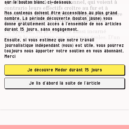
qualification ou le professionnel, qui voient à
sur le bouton blanc, ci-dessous.
contrario leurs effectifs croître au fur et à
mesure des années, offrant l’image d’une autre
Nos contenus doivent être accessibles au plus grand
pyramide, inversée, tenant sur sa pointe.
nombre. La période découverte (bouton jaune) vous
donne gratuitement accès à l’ensemble de nos articles
Ce système, on le retrouve aussi incarné
durant 15 jours, sans engagement.
jusqu’à la caricature par certaines écoles. D’un
Ensuite, si vous estimez que notre travail
côté, pour la pyramide à base large, il y a ces
journalistique indépendant (vous) est utile, vous pourrez
établissements d’enseignement général qui
toujours nous apporter votre soutien en vous abonnant.
n’hésitent pas à écrémer sévèrement leurs
Merci
élèves, au point de compter bien moins de
ème
classes de troisième degré (5
, rhéto) que de
Je découvre Médor durant 15 jours
ère
ème
premier (1
,2
). De l’autre, on trouve des
établissements techniques ou professionnels
Je lis d’abord la suite de l’article
dont les deuxièmes …