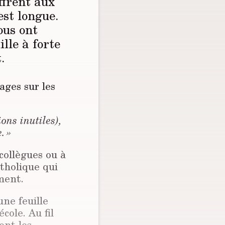
ffrent aux
est longue.
ous ont
ille à forte
.
ages sur les
ions inutiles),
. »
collègues ou à
tholique qui
ment.
ne feuille
cole. Au fil
ont les