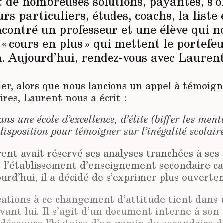
: de nombreuses solutions, payantes, s’o
rs particuliers, études, coachs, la liste 
contré un professeur et une élève qui n
 « cours en plus » qui mettent le portefeu
n. Aujourd’hui, rendez-vous avec Laurent
er, alors que nous lancions un appel à témoign
aires, Laurent nous a écrit :
ns une école d’excellence, d’élite (biffer les ment
 disposition pour témoigner sur l’inégalité scolaire
rent avait réservé ses analyses tranchées à ses 
e l’établissement d’enseignement secondaire ca
ourd’hui, il a décidé de s’exprimer plus ouverte
ations à ce changement d’attitude tient dans u
vant lui. Il s’agit d’un document interne à son é
 découvre l’histoire d’un gamin du secondaire d