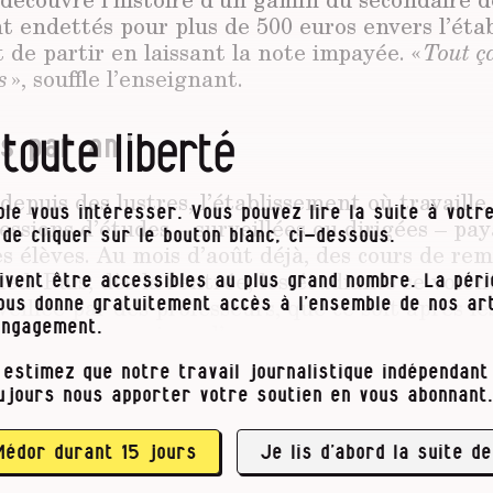
nt endettés pour plus de 500 euros envers l’éta
t de partir en laissant la note impayée. «
Tout ç
s
», souffle l’enseignant.
 toute liberté
s par an !
: depuis des lustres, l’établissement où travaill
le vous intéresser. Vous pouvez lire la suite à votre
essions d’études – surveillées ou dirigées – pa
t de cliquer sur le bouton blanc, ci-dessous.
s élèves. Au mois d’août déjà, des cours de rem
ied. Puis, dès la rentrée, les étudiants se voie
ivent être accessibles au plus grand nombre. La pér
eillée par des professeurs, que ce soit après le
vous donne gratuitement accès à l’ensemble de nos art
rès-midi de sessions d’examens.
engagement.
 estimez que notre travail journalistique indépendant 
euvent aussi prendre part à une étude organisée
ujours nous apporter votre soutien en vous abonnant.
ù des groupes d’enseignants et d’anciens étudi
urs questions. Visiblement, ça marche. Dès oct
cent à se remplir de jeunes de …
Médor durant 15 jours
Je lis d’abord la suite de