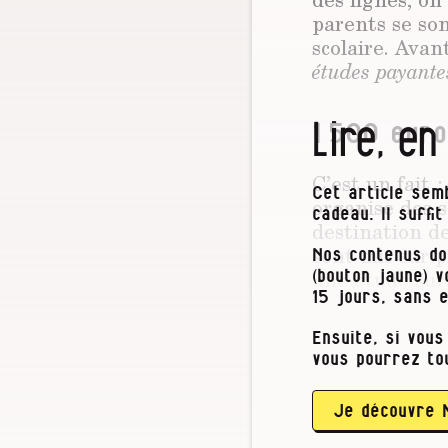
parents se so
scolaire. Avan
études payante
Lire, en
1 500 euro
C’est un fait 
Cet article semb
organise des s
cadeau. Il suffi
destination de
sont mis sur p
Nos contenus do
une étude surv
(bouton jaune) 
durant les ap
15 jours, sans 
Ensuite, si vous
Mieux : ils p
vous pourrez to
après 16h00 o
répondent à le
études commen
Je découvre 