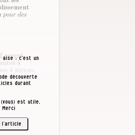
blissement
a pour des
e Laurent
 aise : c’est un
yantes à
ise à niveau
nt proposer
iode découverte
s cours ou
icles durant
(vous) est utile,
 toute l’année
 Merci
ants
obre, les
 l’article