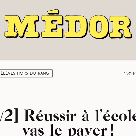
P
 élèves hors du rang
/2] Réussir à l’écol
vas le payer !