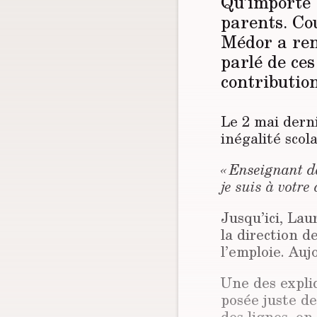
Qu’importe 
parents. Cou
Médor a ren
parlé de ces
contributio
Le 2 mai derni
inégalité scol
« Enseignant da
je suis à votre
Jusqu’ici, Lau
la direction d
l’emploie. Auj
Une des explic
posée juste de
des lignes, on