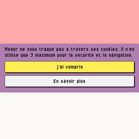
Médor ne vous traque pas à travers ses cookies. Il n’en
utilise que 3 maximum pour la sécurité et la navigation.
j’ai compris
En savoir plus
✘
3763 abonné·es
Pour un journalisme robuste.
Lire l’appel de Médor