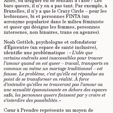
Alors, où draguer en se sentant à l’aise ? Les
bars queers, il n’y en a pas tant. Par exemple, à
Bruxelles, il n’y a que le Crazy Circle – pour les
lesbiennes, bi et personnes FINTA (un
acronyme popularisé dans le milieu féministe
et queer qui désigne les femmes, personnes
intersexes, non binaires, trans ou agenres).
Noah Gottlob, psychologue et cofondateur
d’Épicentre (un espace de santé inclusive),
identifie une problématique :
« L’idée que
certains endroits sont inaccessibles pour trouver
l’amour quand on est queer – travail, transports en
commun ou même un mariage traditionnel – est
fausse. Le problème, c’est qu’elle est répandue au
point de se transformer en réalité. À force
d’entendre qu’elles ne trouveront pas l’amour ou
une sexualité épanouissante en dehors des espaces
safe
, les personnes queers finissent par y croire et
s’interdire des possibilités
. »
Cœur à Prendre représente un moyen de