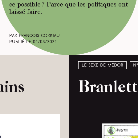
ce possible ? Parce que les politiques ont
laissé faire.
Par François Corbiau
Publié le
04/03/2021
Le sexe de Médor
N
ains
Branlett