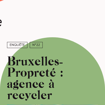
e
Enquête
N°22
Bruxelles-
Propreté :
agence à
recycler