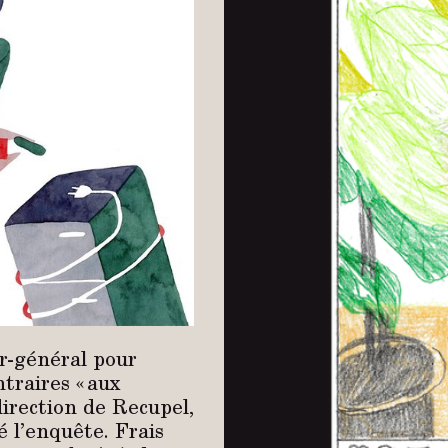
ur-général pour
traires « aux
irection de Recupel,
é l’enquête. Frais