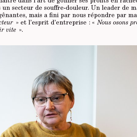
aître dans l’art de gonfler ses profits en rache
 un secteur de souffre-douleur. Un leader de m
gênantes, mais a fini par nous répondre par mai
cteur
» et l’esprit d’entreprise : «
Nous osons pr
ir vite
».