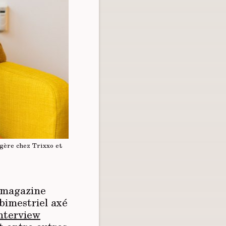
ngère chez Trixxo et
u magazine
bimestriel axé
nterview