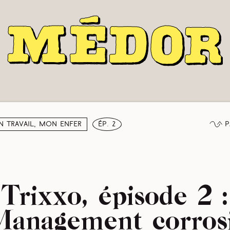
P
 travail, mon enfer
ép. 2
Trixxo, épisode 2 :
anagement corros