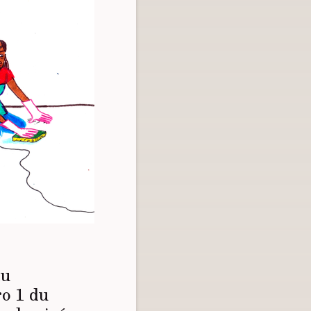
au
ro 1 du