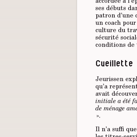
accordée à l’é
ses débuts dan
patron d’une d
un coach pour 
culture du trav
sécurité socia
conditions de 
Cueillette
Jeurissen expl
qu’a représent
avait découve
initiale a été 
de ménage amena
».
Il n’a suffi q
les titres-serv