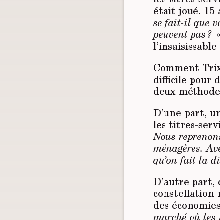
était joué. 15
se fait-il que 
peuvent pas ?
»
l’insaisissabl
Comment Trixx
difficile pour 
deux méthodes
D’une part, un
les titres-ser
Nous reprenons
ménagères. Ave
qu’on fait la d
D’autre part, 
constellation 
des économies 
marché où les 