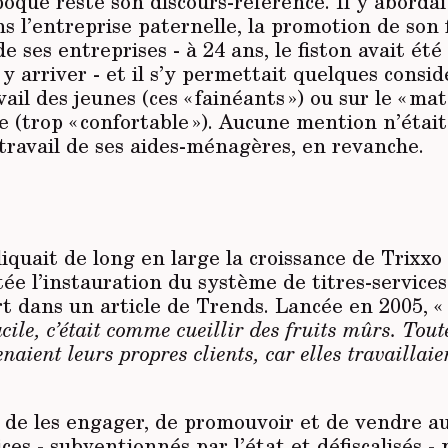
poque reste son discours-référence. Il y aborda
s l’entreprise paternelle, la promotion de son
e ses entreprises - à 24 ans, le fiston avait ét
y arriver - et il s’y permettait quelques consid
ail des jeunes (ces « fainéants ») ou sur le « mat
le (trop « confortable »). Aucune mention n’était
travail de ses aides-ménagères, en revanche.
iquait de long en large la croissance de Trixxo 
ée l’instauration du système de titres-services 
rt dans un article de Trends. Lancée en 2005, 
facile, c’était comme cueillir des fruits mûrs. Tou
ient leurs propres clients, car elles travaillaie
ue de les engager, de promouvoir et de vendre au
ices - subventionnés par l’état et défiscalisés - 