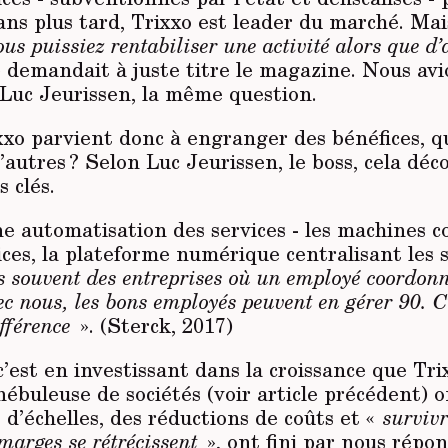
 ans plus tard, Trixxo est leader du marché. Ma
vous puissiez rentabiliser une activité alors que d’
 demandait à juste titre le magazine. Nous avi
e Luc Jeurissen, la même question.
o parvient donc à engranger des bénéfices, qu
d’autres ? Selon Luc Jeurissen, le boss, cela déc
 clés.
e automatisation des services - les machines c
vices, la plateforme numérique centralisant les s
 souvent des entreprises où un employé coordonn
c nous, les bons employés peuvent en gérer 90. 
ifférence
». (Sterck, 2017)
c’est en investissant dans la croissance que Tri
nébuleuse de sociétés (voir article précédent) o
d’échelles, des réductions de coûts et «
surviv
marges se rétrécissent
», ont fini par nous répon