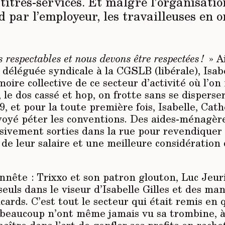
itres-services. Et malgré l’organisatio
 par l’employeur, les travailleuses en o
respectables et nous devons être respectées !
» A
 déléguée syndicale à la CGSLB (libérale), Isabe
oire collective de ce secteur d’activité où l’o
 le dos cassé et hop, on frotte sans se disperser
 et pour la toute première fois, Isabelle, Cath
voyé péter les conventions. Des aides-ménagère
sivement sorties dans la rue pour revendiquer
 de leur salaire et une meilleure considération 
onnête : Trixxo et son patron glouton, Luc Jeur
seuls dans le viseur d’Isabelle Gilles et des ma
acards. C’est tout le secteur qui était remis en
eaucoup n’ont même jamais vu sa trombine, à