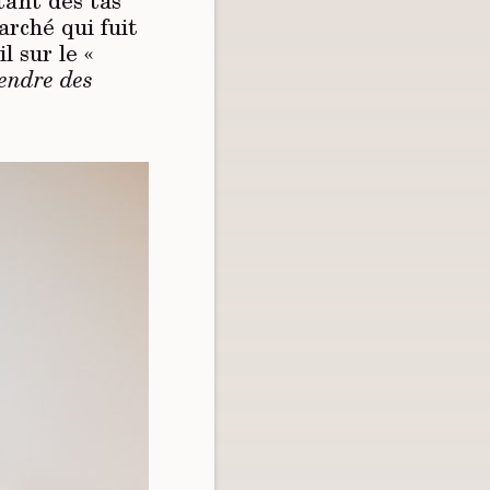
tant des tas
arché qui fuit
l sur le «
endre des