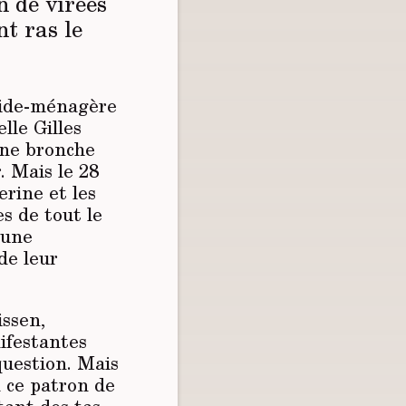
n de virées
nt ras le
ide-ménagère
lle Gilles
n ne bronche
. Mais le 28
erine et les
s de tout le
 une
de leur
issen,
nifestantes
 question. Mais
 ce patron de