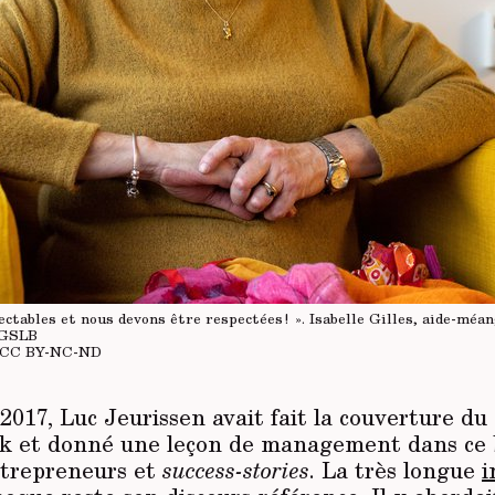
tables et nous devons être respectées !
». Isabelle Gilles, aide-méa
CGSLB
CC BY-NC-ND
017, Luc Jeurissen avait fait la couverture d
k et donné une leçon de management dans ce 
ntrepreneurs et
success-stories
. La très longue
i