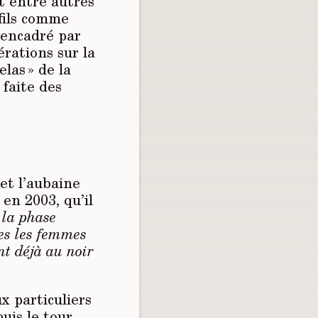
it entre autres
 fils comme
é encadré par
érations sur la
elas » de la
 faite des
et l’aubaine
en 2003, qu’il
«
la phase
tes les femmes
nt déjà au noir
x particuliers
puis le tour