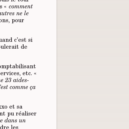
is «
comment
autres ne le
ons, pour
and c’est si
oulerait de
omptabilisant
ervices, etc. «
e 23 aides-
C’est comme ça
xxo et sa
nt pu réaliser
re dans un
dre les