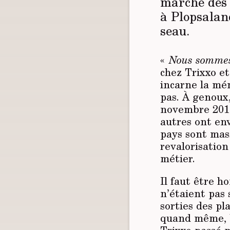
marché des t
à Plopsaland
seau.
«
Nous sommes 
chez Trixxo et
incarne la mém
pas. À genoux,
novembre 2019,
autres ont en
pays sont mas
revalorisation
métier.
Il faut être h
n’étaient pas 
sorties des pl
quand même, b