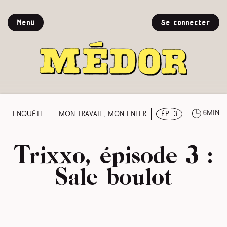
Menu
Se connecter
6min
Enquête
Mon travail, mon enfer
ép. 3
Trixxo, épisode 3 :
Sale boulot