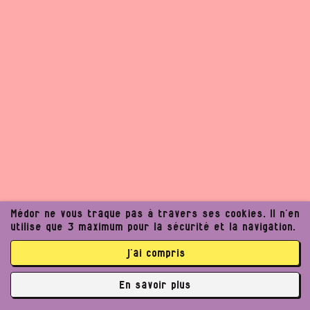
Médor ne vous traque pas à travers ses cookies. Il n’en
utilise que 3 maximum pour la sécurité et la navigation.
j’ai compris
Un journalisme exigeant
En savoir plus
peut améliorer notre
✘