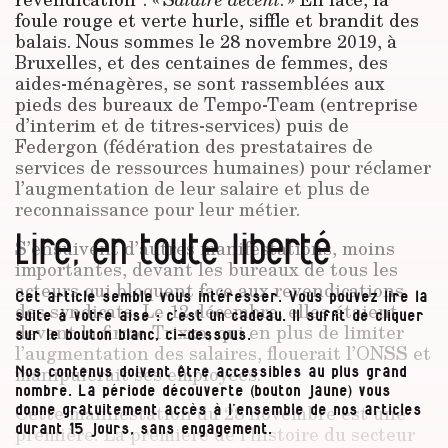
foule rouge et verte hurle, siffle et brandit des
balais. Nous sommes le 28 novembre 2019, à
Bruxelles, et des centaines de femmes, des
aides-ménagères, se sont rassemblées aux
pieds des bureaux de Tempo-Team (entreprise
d’interim et de titres-services) puis de
Federgon (fédération des prestataires de
services de ressources humaines) pour réclamer
l’augmentation de leur salaire et plus de
reconnaissance pour leur métier.
Lire, en toute liberté
S’ensuivent d’autres manifestations, moins
importantes, devant les bureaux de tous les
acteurs qui bloquent face aux revendications
Cet article semble vous intéresser. Vous pouvez lire la
des syndicats. Le 12 décembre, elles étaient
suite à votre aise : c’est un cadeau. Il suffit de cliquer
devant la firme Trixxo, qui en plus de limiter
sur le bouton blanc, ci-dessous.
l’augmentation des salaires, flouerait l’ONSS et
manipulerait ses employées.
Nos contenus doivent être accessibles au plus grand
nombre. La période découverte (bouton jaune) vous
Cette manifestation du 28 novembre est une
donne gratuitement accès à l’ensemble de nos articles
première. La première de l’histoire du secteur
durant 15 jours, sans engagement.