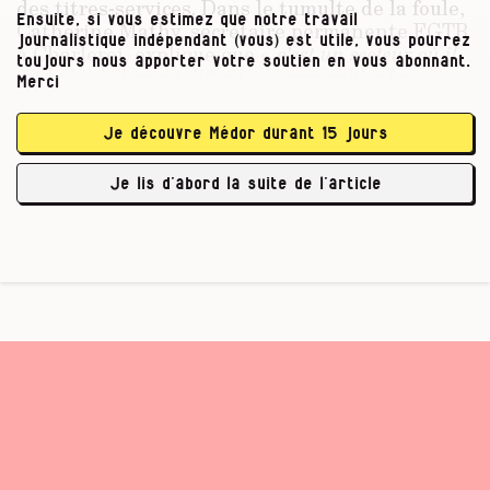
des titres-services. Dans le tumulte de la foule,
Ensuite, si vous estimez que notre travail
Catherine Mathy, secrétaire permanente FGTB
journalistique indépendant (vous) est utile, vous pourrez
à Charleroi, explique que «
c’est un secteur où il
toujours nous apporter votre soutien en vous abonnant.
est habituellement difficile de rassembler les
Merci
travailleuses
» puisqu’elles sont chaque jour
dispersées chez leurs clients respectifs, sans
Je découvre Médor durant 15 jours
moments de rencontre
.
«
Aujourd’hui, la preuve
est là, elles en ont marre.
» Les moyens mis en
Je lis d’abord la suite de l’article
place par les trois syndicats – FGTB …