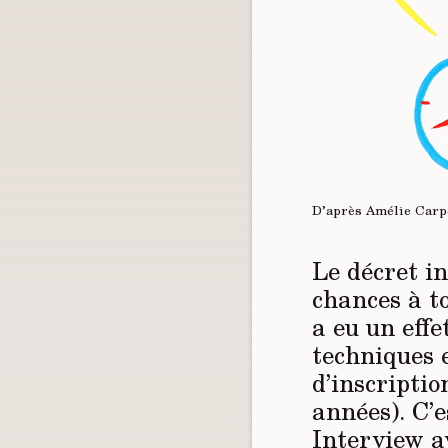
D’après Amélie Carp
Le décret i
chances à to
a eu un effe
techniques e
d’inscripti
années). C’e
Interview a