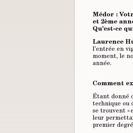
Médor : Vot
et 2ème année
Qu’est-ce qui
Laurence Hu
l’entrée en vi
moment, le no
année.
Comment exp
Étant donné q
technique ou d
se trouvent « 
leur permettai
premier degré.