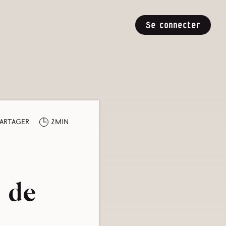
Se connecter
artager
2min
s de