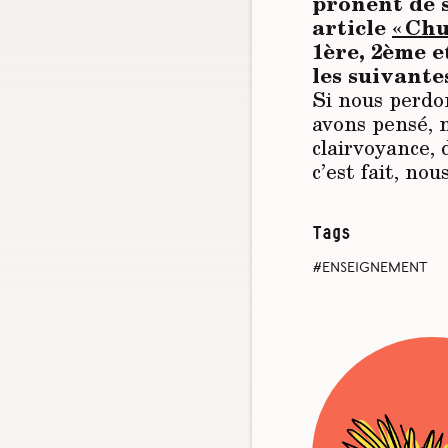
prônent de s
article
« Chu
1ère, 2ème e
les suivante
Si nous perdo
avons pensé, 
clairvoyance, 
c’est fait, no
Tags
enseignement