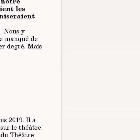
 notre
ient les
aniseraient
e. Nous y
re manqué de
er degré. Mais
is 2019. Il a
sur le théâtre
e du Théâtre