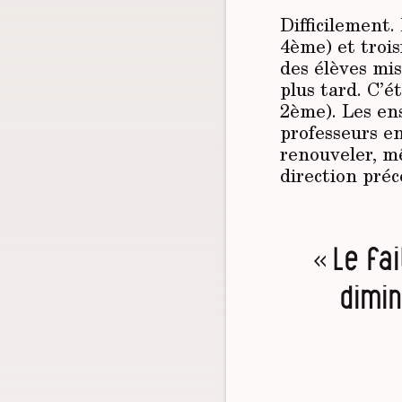
Difficilement
4ème) et trois
des élèves mis
plus tard. C’é
2ème). Les ens
professeurs en
renouveler, mê
direction pré
« Le fa
dimin