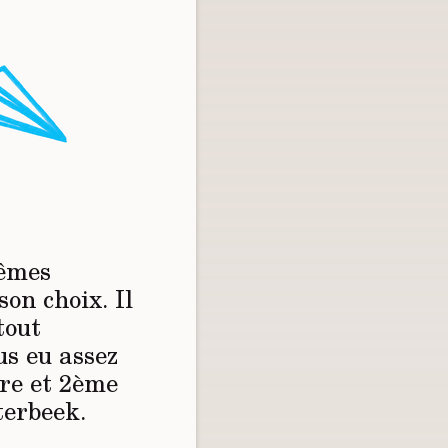
mêmes
son choix. Il
tout
us eu assez
ère et 2ème
terbeek.