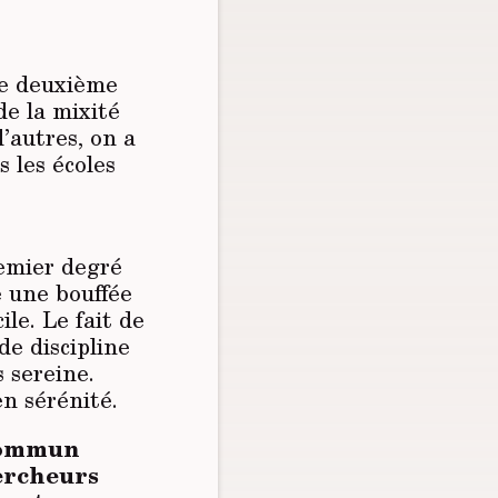
de deuxième
de la mixité
’autres, on a
 les écoles
remier degré
é une bouffée
ile. Le fait de
de discipline
 sereine.
n sérénité.
 commun
hercheurs