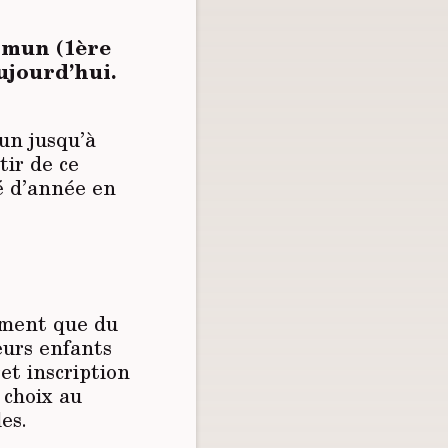
mmun (1ère
aujourd’hui.
un jusqu’à
tir de ce
é d’année en
iment que du
eurs enfants
ret inscription
 choix au
es.