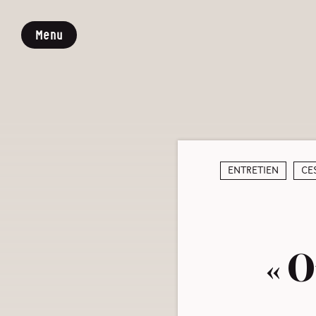
Menu
Entretien
Ce
« O