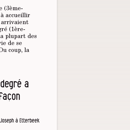
me (3ème-
 accueillir
 arrivaient
gré (1ère-
la plupart des
vie de se
Du coup, la
 degré a
 façon
t-Joseph à Etterbeek