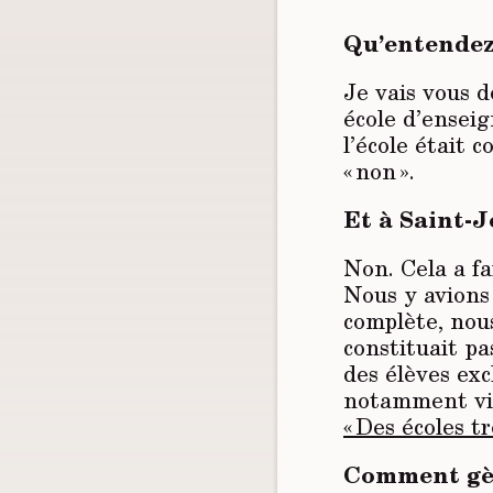
Qu’entendez-
Je vais vous d
école d’ensei
l’école était c
« non ».
Et à Saint-J
Non. Cela a fa
Nous y avions 
complète, nous
constituait p
des élèves exc
notamment via
« Des écoles t
Comment gère