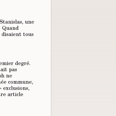
-Stanislas, une
k. Quand
s disaient tous
remier degré.
ait pas
ph ne
année commune,
» exclusions,
re article