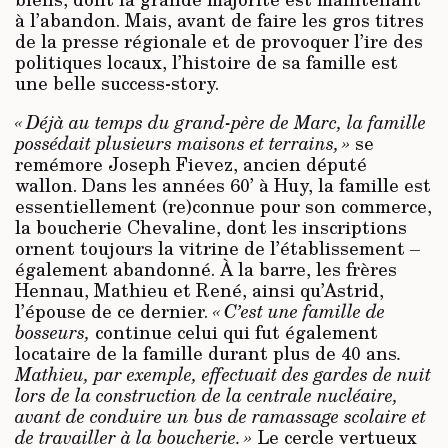
à l’abandon. Mais, avant de faire les gros titres
de la presse régionale et de provoquer l’ire des
politiques locaux, l’histoire de sa famille est
une belle success-story.
« Déjà au temps du grand-père de Marc, la famille
possédait plusieurs maisons et terrains, »
se
remémore Joseph Fievez, ancien député
wallon. Dans les années 60’ à Huy, la famille est
essentiellement (re)connue pour son commerce,
la boucherie Chevaline, dont les inscriptions
ornent toujours la vitrine de l’établissement –
également abandonné. À la barre, les frères
Hennau, Mathieu et René, ainsi qu’Astrid,
l’épouse de ce dernier.
« C’est une famille de
bosseurs,
continue celui qui fut également
locataire de la famille durant plus de 40 ans
.
Mathieu, par exemple, effectuait des gardes de nuit
lors de la construction de la centrale nucléaire,
avant de conduire un bus de ramassage scolaire et
de travailler à la boucherie. »
Le cercle vertueux