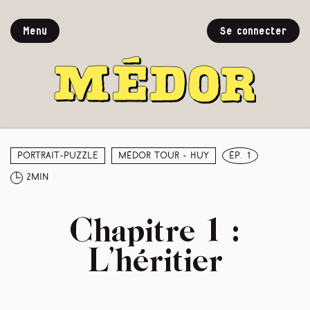
Menu
Se connecter
Portrait-puzzle
Médor Tour - Huy
ép. 1
2min
Chapitre 1 :
L’héritier