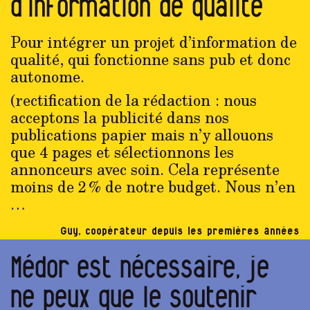
d’information de qualité
Pour intégrer un projet d’information de
qualité, qui fonctionne sans pub et donc
autonome.
(rectification de la rédaction : nous
acceptons la publicité dans nos
publications papier mais n’y allouons
que 4 pages et sélectionnons les
annonceurs avec soin. Cela représente
moins de 2 % de notre budget. Nous n’en
…
Guy, coopérateur depuis les premières années
Médor est nécessaire, je
ne peux que le soutenir