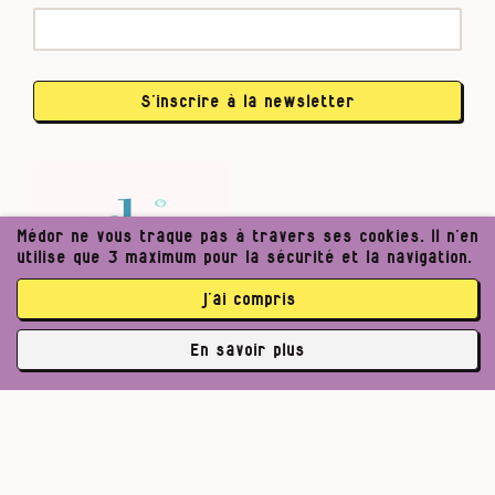
S’inscrire à la newsletter
Médor ne vous traque pas à travers ses cookies. Il n’en
utilise que 3 maximum pour la sécurité et la navigation.
j’ai compris
En savoir plus
✘
3762 abonné·es