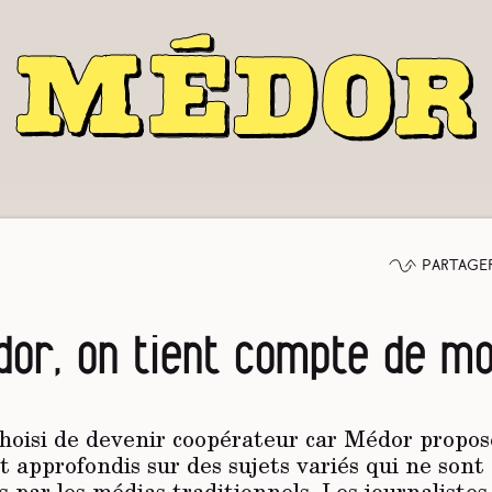
Partage
dor, on tient compte de mo
choisi de devenir coopérateur car Médor propose
t approfondis sur des sujets variés qui ne sont
 par les médias traditionnels. Les journaliste