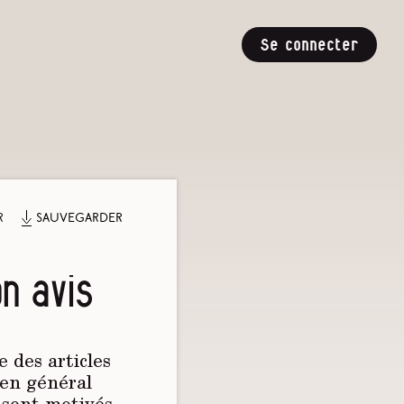
Se connecter
r
Sauvegarder
n avis
 des articles
 en général
s sont motivés