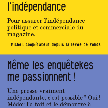
l’indépendance
Pour assurer l’indépendance
politique et commerciale du
magazine.
Michel, coopếrateur depuis la levée de fonds
Même les enquêtekes
me passionnent !
Une presse vraiment
indépendante, c’est possible ? Oui !
Médor l’a fait et le démontre à