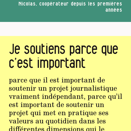
Nicolas, coopérateur depuis les premières
années
Je soutiens parce que
c’est important
parce que il est important de
soutenir un projet journalistique
vraiment indépendant, parce qu’il
est important de soutenir un
projet qui met en pratique ses
valeurs au quotidien dans les
différentes dimensions qui le