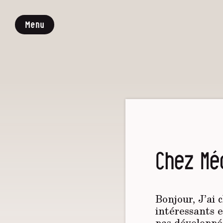
Menu
Chez Mé
Bonjour, J’ai 
intéressants e
pas développés