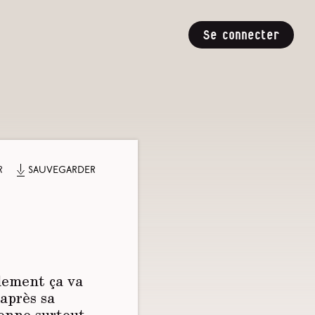
Se connecter
r
Sauvegarder
llement ça va
 après sa
donne surtout