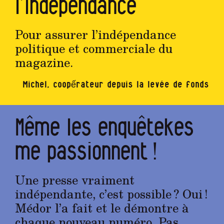
l’indépendance
Pour assurer l’indépendance
politique et commerciale du
magazine.
Michel, coopếrateur depuis la levée de fonds
Même les enquêtekes
me passionnent !
Une presse vraiment
indépendante, c’est possible ? Oui !
Médor l’a fait et le démontre à
chaque nouveau numéro. Pas