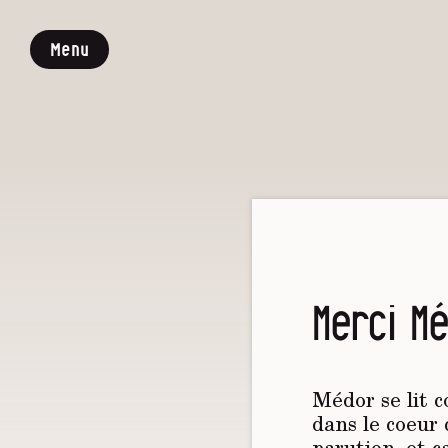
Menu
Merci Mé
Médor se lit 
dans le coeur 
parution, et ç