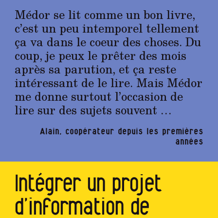
Médor se lit comme un bon livre,
c’est un peu intemporel tellement
ça va dans le coeur des choses. Du
coup, je peux le prêter des mois
après sa parution, et ça reste
intéressant de le lire. Mais Médor
me donne surtout l’occasion de
lire sur des sujets souvent …
Alain, coopérateur depuis les premières
années
Intégrer un projet
d’information de