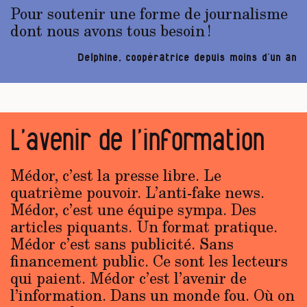
Pour soutenir une forme de journalisme
dont nous avons tous besoin !
Delphine, coopératrice depuis moins d’un an
L’avenir de l’information
Médor, c’est la presse libre. Le
quatrième pouvoir. L’anti-fake news.
Médor, c’est une équipe sympa. Des
articles piquants. Un format pratique.
Médor c’est sans publicité. Sans
financement public. Ce sont les lecteurs
qui paient. Médor c’est l’avenir de
l’information. Dans un monde fou. Où on