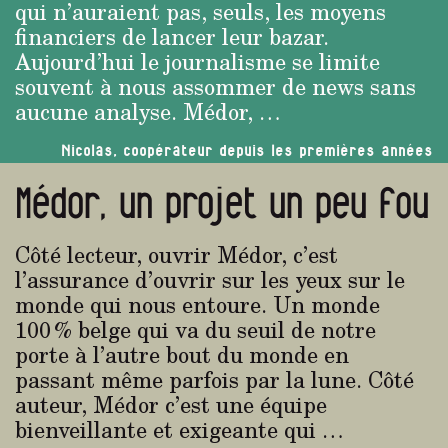
qui n’auraient pas, seuls, les moyens
financiers de lancer leur bazar.
Aujourd’hui le journalisme se limite
souvent à nous assommer de news sans
aucune analyse. Médor, …
Nicolas, coopérateur depuis les premières années
Médor, un projet un peu fou
Côté lecteur, ouvrir Médor, c’est
l’assurance d’ouvrir sur les yeux sur le
monde qui nous entoure. Un monde
100 % belge qui va du seuil de notre
porte à l’autre bout du monde en
passant même parfois par la lune. Côté
auteur, Médor c’est une équipe
bienveillante et exigeante qui …