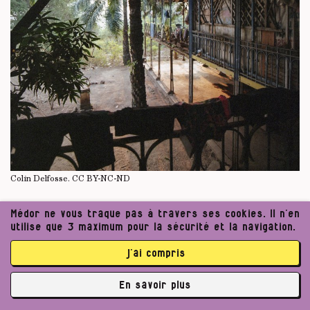
Colin Delfosse.
CC BY-NC-ND
Médor ne vous traque pas à travers ses cookies. Il n’en
utilise que 3 maximum pour la sécurité et la navigation.
j’ai compris
Restituer… en Belgique
En savoir plus
Un bras de fer perdure entre la diaspora
✘