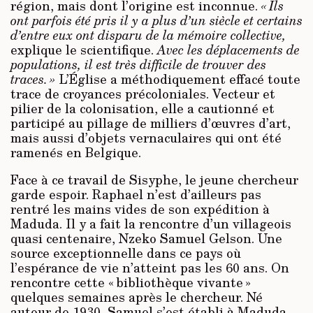
région, mais dont l’origine est inconnue.
« Ils
ont parfois été pris il y a plus d’un siècle et
certains
d’entre eux ont disparu de la mémoire collective,
explique le scientifique.
Avec les déplacements de
populations, il est très difficile de trouver des
traces. »
L’Église a méthodiquement effacé toute
trace de croyances précoloniales. Vecteur et
pilier de la colonisation, elle a cautionné et
participé au pillage de milliers d’œuvres d’art,
mais aussi d’objets vernaculaires qui ont été
ramenés en Belgique.
Face à ce travail de Sisyphe, le jeune chercheur
garde espoir. Raphael n’est d’ailleurs pas
rentré les mains vides de son expédition à
Maduda. Il y a fait la rencontre d’un villageois
quasi centenaire, Nzeko Samuel Gelson. Une
source exceptionnelle dans ce pays où
l’espérance de vie n’atteint pas les 60 ans. On
rencontre cette « bibliothèque vivante »
quelques semaines après le chercheur. Né
autour de 1930, Samuel s’est établi à Maduda