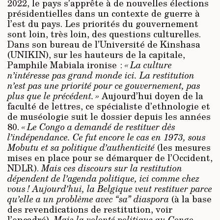
2022, le pays s’apprête à de nouvelles élections
présidentielles dans un contexte de guerre à
l’est du pays. Les priorités du gouvernement
sont loin, très loin, des questions culturelles.
Dans son bureau de l’Université de Kinshasa
(UNIKIN), sur les hauteurs de la capitale,
Pamphile Mabiala ironise :
« La culture
n’intéresse pas grand monde ici. La restitution
n’est pas une priorité pour ce gouvernement, pas
plus que le précédent. »
Aujourd’hui doyen de la
faculté de lettres, ce spécialiste d’ethnologie et
de muséologie suit le dossier depuis les années
80.
« Le Congo a demandé de restituer dès
l’indépendance. Ce fut encore le cas en 1973, sous
Mobutu et sa politique d’authenticité
(les mesures
mises en place pour se démarquer de l’Occident,
NDLR).
Mais ces discours sur la restitution
dépendent de l’agenda politique, ici comme chez
vous ! Aujourd’hui, la Belgique veut restituer parce
qu’elle a un problème avec “sa” diaspora
(à la base
des revendications de restitution, voir
l’encadré).
Mais la volonté politique au Congo