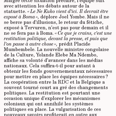
Malgré cette situation précaire, l’équipe suit
avec attention les débats autour de la
statuette.
« Le Ne Kuko vient d’ici. Il devrait être
exposé à Boma »,
déplore Joel Yombe. Mais il ne
se berce pas d’illusions, le retour du fétiche,
exposé à Tervuren, n’est pas pour demain et il
ne se fera pas à Boma.
« Ce que je crains, c’est une
restitution politique, devant la presse, et puis que
l’on passe à autre chose »,
prédit Placide
Mumbembele. La nouvelle ministre congolaise
de la Culture, Yolande Elebe Ma Ndembo,
affiche sa volonté d’avancer dans les médias
nationaux. Cela suffira-t-il pour autant à
obtenir les fonds gouvernementaux nécessaires
pour mettre en place les équipes nécessaires ?
La coopération entre la RDC et la Belgique a
souvent tourné court au gré des changements
politiques. La restitution est pourtant une
occasion unique d’explorer les mécanismes
coloniaux qui ont annihilé les systèmes
politiques en place. La vulgarisation de ces
nouveaux savoirs profiterait en outre aux