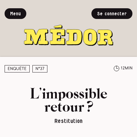
Menu
Se connecter
12min
Enquête
N°37
L’impossible
retour ?
Restitution