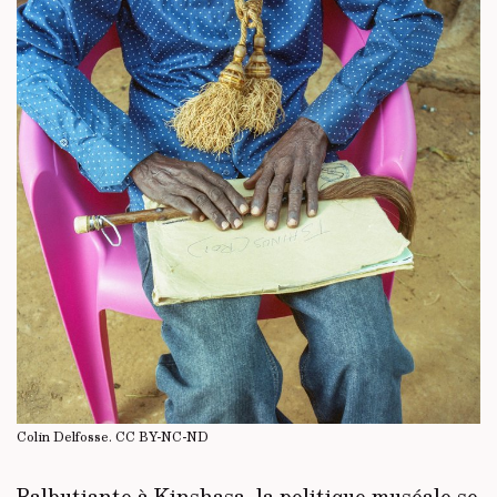
Colin Delfosse.
CC BY-NC-ND
Balbutiante à Kinshasa, la politique muséale se