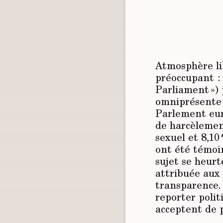
Atmosphère li
préoccupant :
Parliament ») 
omniprésente 
Parlement euro
de harcèlemen
sexuel et 8,10
ont été témoin
sujet se heurt
attribuée aux 
transparence.
reporter poli
acceptent de 