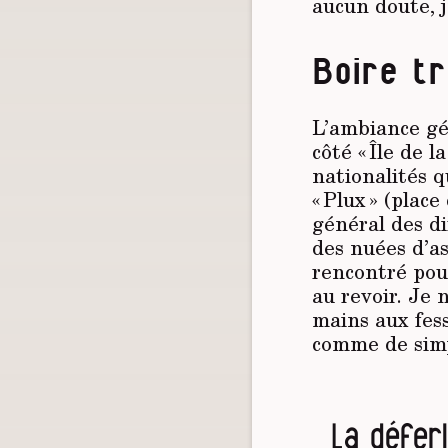
aucun doute, j
Boire tr
L’ambiance gén
côté « Île de 
nationalités q
« Plux » (pla
général des d
des nuées d’as
rencontré pou
au revoir. Je 
mains aux fess
comme de simp
La défer