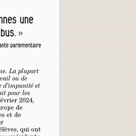
ennes une
bus. »
tante parlementaire
ème. La plupart
vail ou de
e d’impunité et
ait pour les
évrier 2024,
urope de
es et de
ur
lèves, qui ont