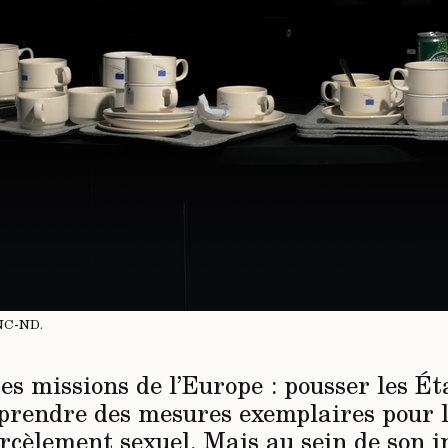
NC-ND
.
des missions de l’Europe : pousser les Ét
rendre des mesures exemplaires pour l’
arcèlement sexuel. Mais au sein de son i