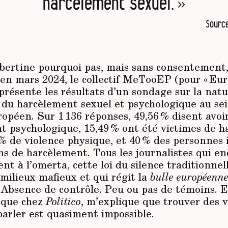
harcèlement sexuel. »
Sourc
bertine pourquoi pas, mais sans consentement,
 en mars 2024, le collectif MeTooEP (pour « Eu
présente les résultats d’un sondage sur la nat
du harcèlement sexuel et psychologique au se
péen. Sur 1 136 réponses, 49,56 % disent avoir
t psychologique, 15,49 % ont été victimes de 
 % de violence physique, et 40 % des personnes
s de harcèlement. Tous les journalistes qui en
ent à l’omerta, cette loi du silence traditionne
milieux mafieux et qui régit la
bulle européenn
 Absence de contrôle. Peu ou pas de témoins. 
tique chez
Politico
, m’explique que trouver des v
parler est quasiment impossible.