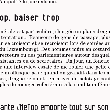
’ai quitté le journalisme.
op, baiser trop
érale est particulière, chargée en plans dragu
la tentation ». Beaucoup de gens de passage, plu
ui se croisent et se recroisent lors de soirées a
ce du Luxembourg). Des hommes mûrs en costard 
irecteurs ou des parlementaires autour desquel
sistantes ou de secrétaires. Un jour, un foncti
r une interview essaie de me rouler une pelle 
ne m’offusque pas : quand on grandit dans les 
es, drague relou et tentatives de pelotage son
les dommages collatéraux à la condition fémin
lante #MeToo emporte tout sur son