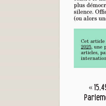
plus démocr
silence. Off
(ou alors une
Cet articl
2025
, une 
articles, p
internatio
« 15,
Parlem