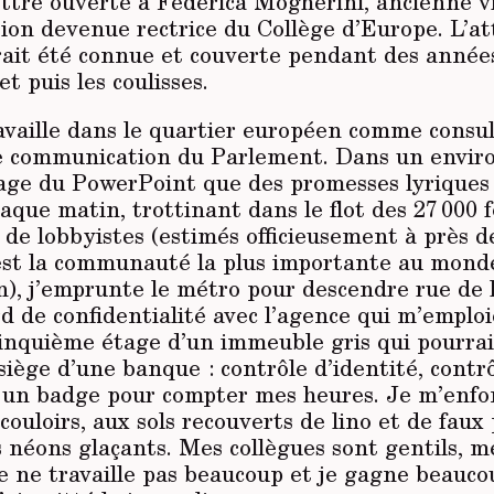
ettre ouverte à Federica Mogherini, ancienne v
ion devenue rectrice du Collège d’Europe. L’at
rait été connue et couverte pendant des années
 et puis les coulisses.
ravaille dans le quartier européen comme consu
ce communication du Parlement. Dans un envi
age du PowerPoint que des promesses lyriques
aque matin, trottinant dans le flot des 27 000 
 de lobbyistes (estimés officieusement à près d
’est la communauté la plus importante au monde
, j’emprunte le métro pour descendre rue de la
rd de confidentialité avec l’agence qui m’emplo
cinquième étage d’un immeuble gris qui pourrai
siège d’une banque : contrôle d’identité, contrô
 un badge pour compter mes heures. Je m’enfo
couloirs, aux sols recouverts de lino et de faux
s néons glaçants. Mes collègues sont gentils, m
e ne travaille pas beaucoup et je gagne beauco