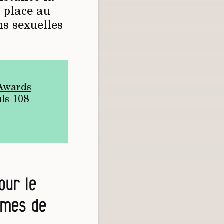
 place au
ns sexuelles
Awards
uls 108
our le
imes de