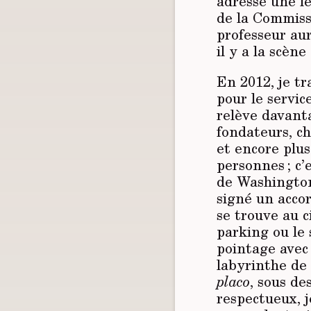
adressé une l
de la Commiss
professeur au
il y a la scène
En 2012, je t
pour le servi
relève davant
fondateurs, ch
et encore plus
personnes ; c
de Washington)
signé un acco
se trouve au 
parking ou le 
pointage avec
labyrinthe de 
placo
, sous de
respectueux, j