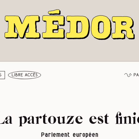
Pa
5
libre accès
La partouze est fini
Parlement européen