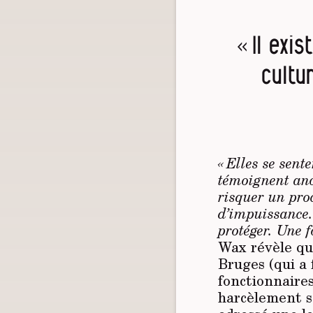
« Il exi
cultu
« Elles se sent
témoignent ano
risquer un pro
d’impuissance. 
protéger. Une f
Wax révèle qu
Bruges (qui a 
fonctionnaires
harcèlement s