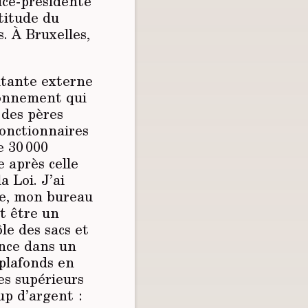
ice-présidente
titude du
. À Bruxelles,
ltante externe
ronnement qui
 des pères
fonctionnaires
e 30 000
 après celle
 Loi. J’ai
ie, mon bureau
t être un
le des sacs et
nce dans un
 plafonds en
es supérieurs
up d’argent :