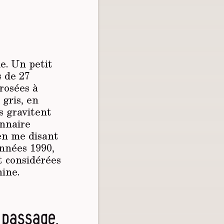
e. Un petit
s de 27
rrosées à
gris, en
s gravitent
onnaire
en me disant
années 1990,
t considérées
ine.
 passage.