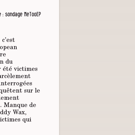
e : sondage MeTooEP
 c’est
ropean
ure
in du
 été victimes
harcèlement
 interrogées
quêtent sur le
llement
e
. Manque de
Eddy Wax,
ictimes qui