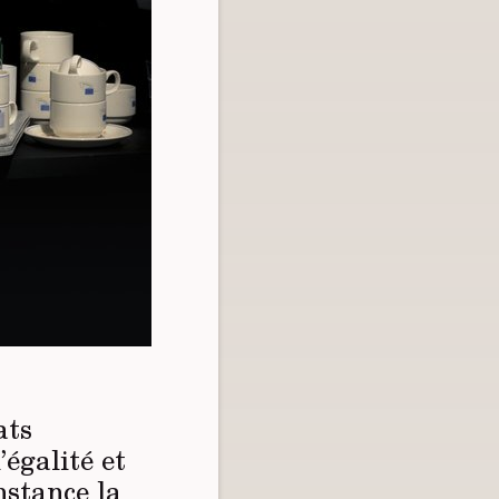
ats
égalité et
nstance la