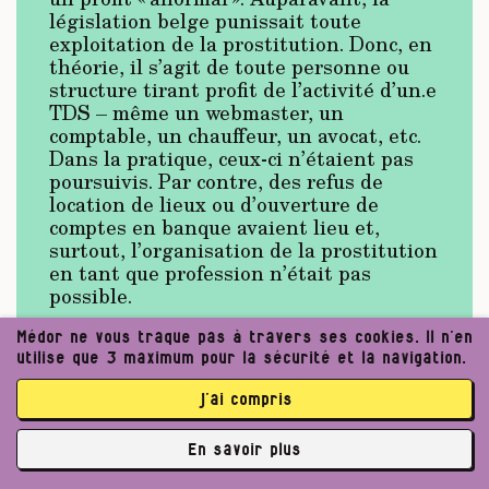
législation belge punissait toute
exploitation de la prostitution. Donc, en
théorie, il s’agit de toute personne ou
structure tirant profit de l’activité d’un.e
TDS – même un webmaster, un
comptable, un chauffeur, un avocat, etc.
Dans la pratique, ceux-ci n’étaient pas
poursuivis. Par contre, des refus de
location de lieux ou d’ouverture de
comptes en banque avaient lieu et,
surtout, l’organisation de la prostitution
en tant que profession n’était pas
possible.
Avec cette mesure, les prostituées
Médor ne vous traque pas à travers ses cookies. Il n’en
indépendantes voient leurs droits de
utilise que 3 maximum pour la sécurité et la navigation.
travailleuses renforcés, dont celui de
pouvoir bénéficier de l’accès aux soins,
j’ai compris
d’un congé de maternité, de la sécurité
sociale, du chômage, etc. La
En savoir plus
décriminalisation est plus forte que la
✘
légalisation. Cette dernière donne un