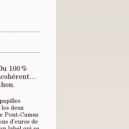
 Du 100 %
incohérent…
thon.
papilles
 les deux
tre Pont-Camus
ions d’euros de
n label qui se