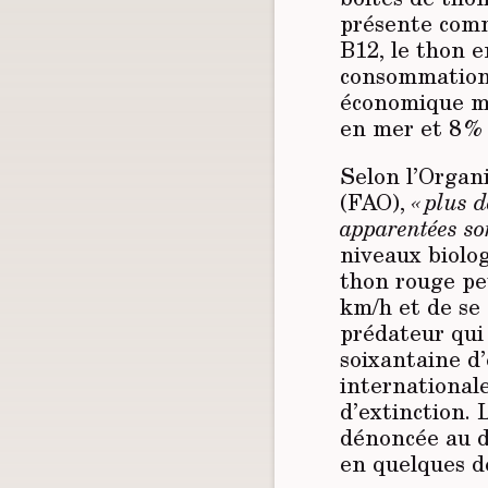
présente comm
B12, le thon e
consommation 
économique maj
en mer et 8 %
Selon l’Organi
(FAO),
« plus 
apparentées so
niveaux biolo
thon rouge peu
km/h et de se 
prédateur qui 
soixantaine d’
international
d’extinction. 
dénoncée au d
en quelques 