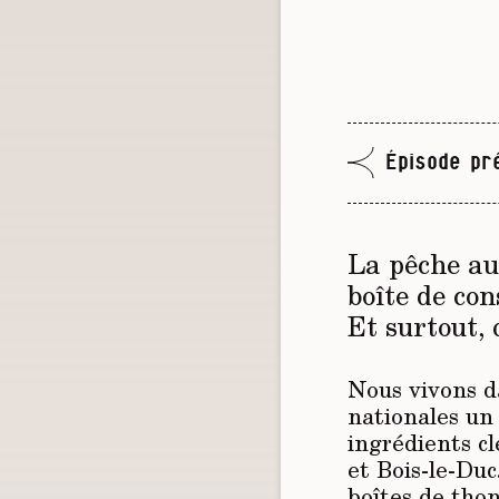
Épisode pr
La pêche au 
boîte de co
Et surtout, 
Nous vivons da
nationales un 
ingrédients c
et Bois-le-Duc
boîtes de tho