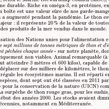
e durable. Riche en oméga-3, en protéines, e
n boîte est une valeur sûre de nos garde-mange
a augmenté pendant la pandémie. Le thon es
eur : il représente 20 % de la valeur de toute
 des produits de la mer vendus dans le monde.
sation des Nations unies pour l’alimentation et
de sept millions de tonnes métriques de thon et d’
nt pêchées chaque année »
sur notre planète, don
giquement non viables
.
Animal remarquable (à 3
t atteindre 3 mètres et 600 kilos), capable de
déplacer sur des milliers de kilomètres, le thon
régule les écosystèmes marins. Il est réparti 
espèces, dont sept ont été classées en 2011 par
e pour la conservation de la nature (UICN) c
La surpêche de thon rouge gras, pour les sushis,
ébut des années 2000. Les stocks avaient dimi
décennies, notamment en Méditerranée.