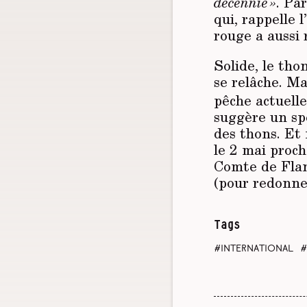
décennie »
. Pa
qui, rappelle 
rouge a aussi 
Solide, le tho
se relâche. Ma
pêche actuelle
suggère un spé
des thons. Et
le 2 mai proch
Comte de Flan
(pour redonner
Tags
international