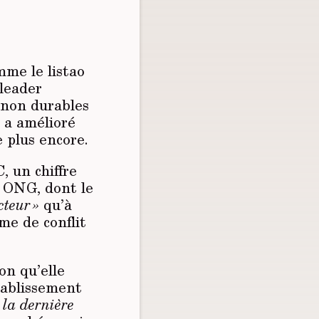
mme le listao
 leader
 non durables
 a amélioré
 plus encore.
 un chiffre
s ONG, dont le
teur »
qu’à
me de conflit
on qu’elle
tablissement
 la dernière