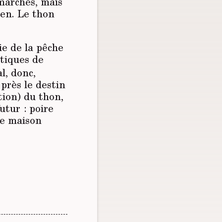
rmarchés, mais
ien. Le thon
rie de la pêche
atiques de
l, donc,
près le destin
tion) du thon,
utur : poire
se maison