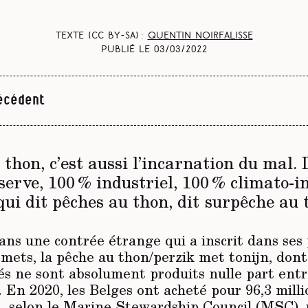
Texte (CC BY-SA) :
Quentin Noirfalisse
Publié le
03/03/2022
écédent
thon, c’est aussi l’incarnation du mal.
nserve, 100 % industriel, 100 % climato-
qui dit pêches au thon, dit surpêche au 
ns une contrée étrange qui a inscrit dans ses 
mets, la pêche au thon/perzik met tonijn, dont
lés ne sont absolument produits nulle part en
. En 2020, les Belges ont acheté pour 96,3 mill
n, selon le Marine Stewardship Council (MSC), u