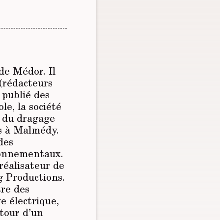
 de
Médor
. Il
 (rédacteurs
 publié des
le, la société
t du dragage
s à Malmédy.
 des
ronnementaux.
réalisateur de
 Productions.
tre des
e électrique,
tour d’un