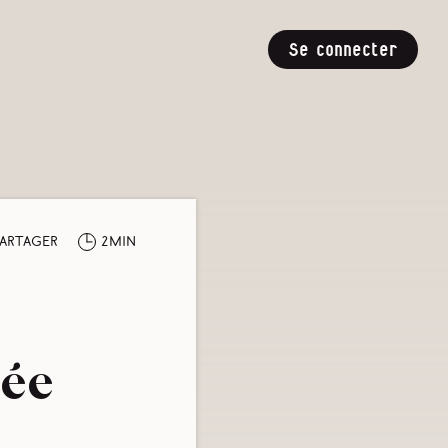
Se connecter
artager
2min
rée