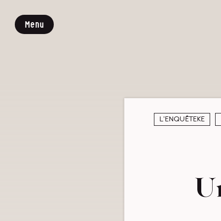
Menu
L’enquêteke
Un