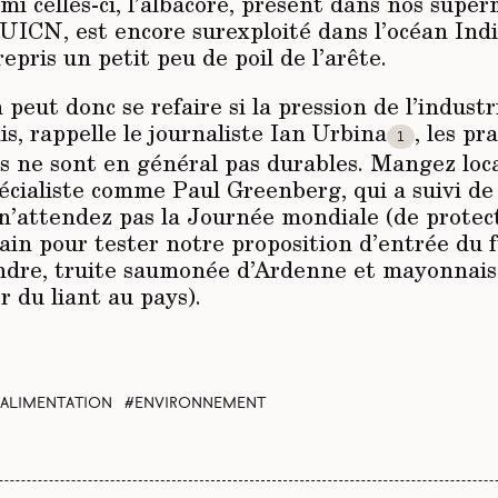
rmi celles-ci, l’albacore, présent dans nos supe
l’UICN, est encore surexploité dans l’océan Ind
repris un petit peu de poil de l’arête.
n peut donc se refaire si la pression de l’indust
is, rappelle le journaliste Ian Urbina
, les pr
1
s ne sont en général pas durables. Mangez loca
cialiste comme Paul Greenberg, qui a suivi de 
 n’attendez pas la Journée mondiale (de protec
ain pour tester notre proposition d’entrée du f
dre, truite saumonée d’Ardenne et mayonnai
 du liant au pays).
alimentation
environnement