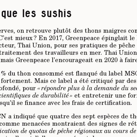
que les sushis
erves, on retrouve plutôt des thons maigres co
 C’est mieux ? En 2017, Greenpeace épinglait le
cteur, Thai Union, pour ses pratiques de pêche
 traitement des travailleurs en mer. Thai Union
 mais Greenpeace l’encourageait en 2020 à faire
0 % du thon consommé est flanqué du label MSC,
fortement. Mais ce label a été critiqué par de
ofondé, pour
« répondre plus à la demande du sec
cientifiques de durabilité »
et entretenir une for
squ’il se finance avec les frais de certification.
CN a indiqué que quatre des sept espèces de th
s comme menacées montraient des signes de ré
lication de quotas de pêche régionaux au cours de