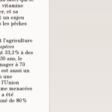
n vitamine
r, et sa
t un enjeu
s les pêches
 l’agriculture
espèces
t 33,3 % à des
0 ans, le
 nager à 70
 est aussi un
en une
 l’Union
omme menacées
 a été
nué de 80 %