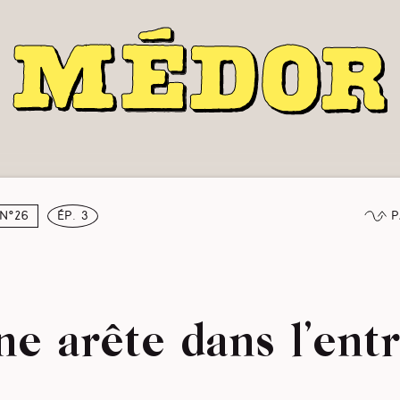
P
N°26
ép. 3
e arête dans l’ent