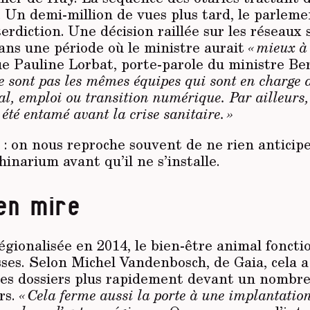
. Un demi-million de vues plus tard, le parleme
terdiction. Une décision raillée sur les réseaux 
ns une période où le ministre aurait
« mieux à 
ue Pauline Lorbat, porte-parole du ministre Be
ne sont pas les mêmes équipes qui sont en charge 
al, emploi ou transition numérique. Par ailleurs, 
t été entamé avant la crise sanitaire. »
 on nous reproche souvent de ne rien anticiper
inarium avant qu’il ne s’installe.
en mire
gionalisée en 2014, le bien-être animal foncti
sses. Selon Michel Vandenbosch, de Gaia, cela 
 les dossiers plus rapidement devant un nombre
rs.
« Cela ferme aussi la porte à une implantatio