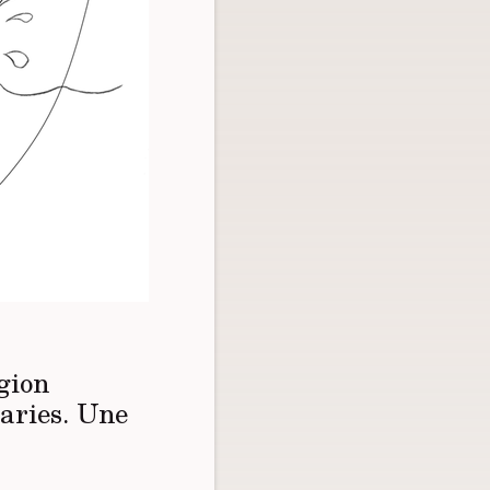
gion
taries. Une