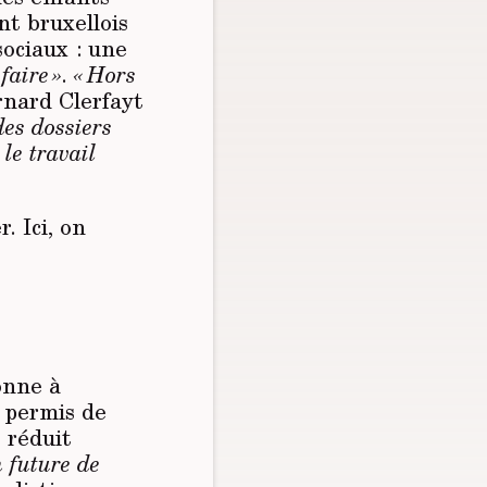
nt bruxellois
sociaux : une
faire »
.
« Hors
rnard Clerfayt
des dossiers
le travail
. Ici, on
onne à
a permis de
 réduit
n future de