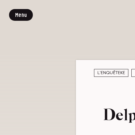
Menu
L’enquêteke
Delp