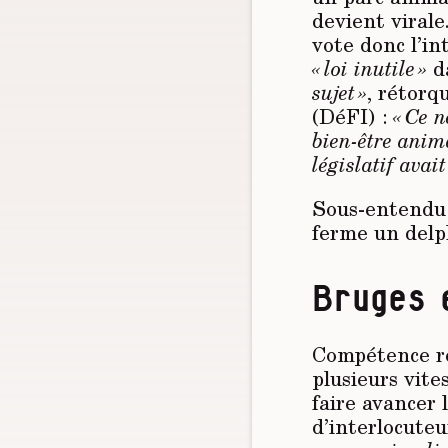
devient virale
vote donc l’in
« loi inutile »
da
sujet »
, rétorq
(DéFI) :
« Ce 
bien-être anim
législatif avai
Sous-entendu :
ferme un delph
Bruges 
Compétence ré
plusieurs vite
faire avancer
d’interlocuteu