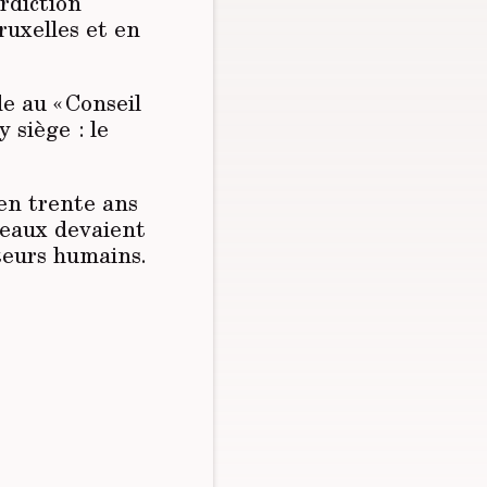
rdiction
ruxelles et en
de au « Conseil
 siège : le
 en trente ans
 eaux devaient
ateurs humains.