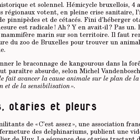
historique et solennel. Hémicycle bruxellois, 4 a
 régionaux votent, en pleine crise sanitaire, l’
e pinnipèdes et de cétacés. Fini d’héberger ot
sure est radicale ! Ah ? Y en avait-il ? Pas un.
mammifère marin sur son territoire. Il faut r
ture du zoo de Bruxelles pour trouver un anima
e.
ner le braconnage de kangourous dans la forê
eut paraître absurde, selon Michel Vandenbosch
le fait avancer la cause animale sur le plan de la
n et de la sensibilisation ».
, otaries et pleurs
ilitants de « C’est assez », une association fran
 fermeture des delphinariums, publient une vid
lier de Huy. La séquence des otaries tractant 