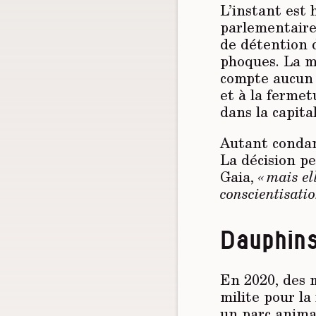
L’instant est 
parlementaires
de détention d
phoques. La me
compte aucun 
et à la ferme
dans la capital
Autant condam
La décision p
Gaia,
« mais
el
conscientisatio
Dauphins
En 2020, des m
milite pour la
un parc anima