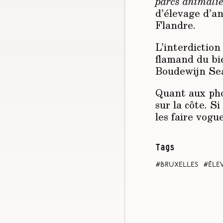
parcs animalie
d’élevage d’an
Flandre.
L’interdiction
flamand du bie
Boudewijn Sea
Quant aux pho
sur la côte. S
les faire vogu
Tags
Bruxelles
éle