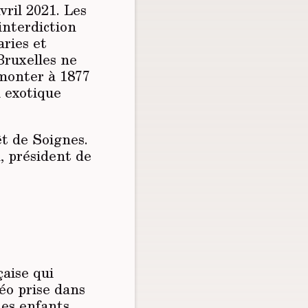
vril 2021. Les
interdiction
aries et
 Bruxelles ne
emonter à 1877
l exotique
t de Soignes.
, président de
çaise qui
éo prise dans
des enfants