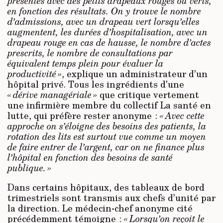
présentés avec des petits drapeaux rouges ou verts,
en fonction des résultats. On y trouve le nombre
d’admissions, avec un drapeau vert lorsqu’elles
augmentent, les durées d’hospitalisation, avec un
drapeau rouge en cas de hausse, le nombre d’actes
prescrits, le nombre de consultations par
équivalent temps
plein pour évaluer la
productivité »
, explique un administrateur d’un
hôpital privé. Tous les ingrédients d’une
« dérive managériale »
que critique vertement
une infirmière membre du collectif La santé en
lutte, qui préfère rester anonyme :
« Avec cette
approche on s’éloigne des besoins des patients, la
rotation des lits est surtout vue comme un moyen
de faire entrer de l’argent, car on ne finance plus
l’hôpital en fonction des besoins de santé
publique. »
Dans certains hôpitaux, des tableaux de bord
trimestriels sont transmis aux chefs d’unité par
la direction. Le médecin-chef anonyme cité
précédemment témoigne :
« Lorsqu’on reçoit le