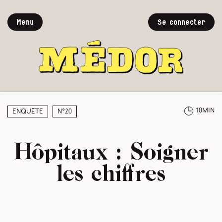
Menu
Se connecter
10min
Enquête
N°20
Hôpitaux : Soigner
les chiffres