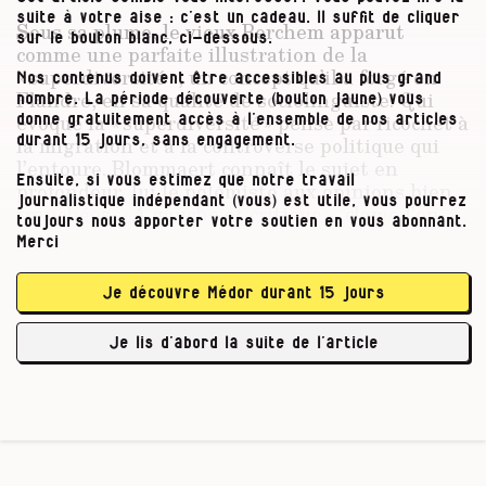
suite à votre aise : c’est un cadeau. Il suffit de cliquer
Sous sa plume, le vieux Berchem apparut
sur le bouton blanc, ci-dessous.
comme une parfaite illustration de la
« superdiversité », un concept qu’il a forgé en
Nos contenus doivent être accessibles au plus grand
Flandre, en sa qualité de sociolinguiste. Qui
nombre. La période découverte (bouton jaune) vous
évoque la « superdiversité » pense par ricochet à
donne gratuitement accès à l’ensemble de nos articles
la migration et à la controverse politique qui
durant 15 jours, sans engagement.
l’entoure. Blommaert connaît le sujet en
Ensuite, si vous estimez que notre travail
profondeur, lui le polémiste aux opinions bien
journalistique indépendant (vous) est utile, vous pourrez
tranchées. « À gauche et critique », clame l’en-
toujours nous apporter votre soutien en vous abonnant.
tête de son blog personnel, où on lit
Merci
notamment pourquoi il vote pour le PTB.
Nombre de ses publications – académiques et
Je découvre Médor durant 15 jours
polémiques – traitent de la langue et d’autres
formes de communication qui façonnent,
Je lis d’abord la suite de l’article
souvent …