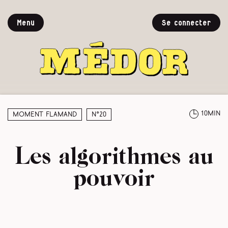
Menu
Se connecter
10min
Moment Flamand
N°20
Les algorithmes au
pouvoir