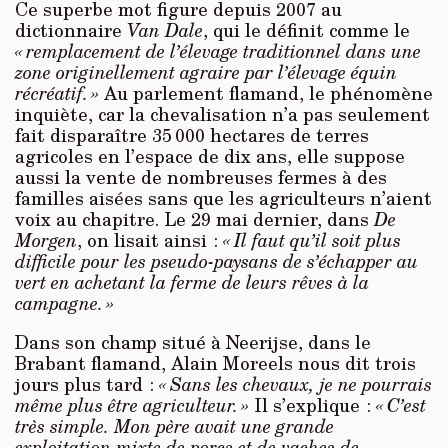
Ce superbe mot figure depuis 2007 au
dictionnaire
Van Dale
, qui le définit comme le
« remplacement de l’élevage traditionnel dans une
zone originellement agraire par l’élevage équin
récréatif. »
Au parlement flamand, le phénomène
inquiète, car la chevalisation n’a pas seulement
fait disparaître 35 000 hectares de terres
agricoles en l’espace de dix ans, elle suppose
aussi la vente de nombreuses fermes à des
familles aisées sans que les agriculteurs n’aient
voix au chapitre. Le 29 mai dernier, dans
De
Morgen
, on lisait ainsi :
« Il faut qu’il soit plus
difficile pour les pseudo-paysans de s’échapper au
vert en achetant la ferme de leurs rêves à la
campagne. »
Dans son champ situé à Neerijse, dans le
Brabant flamand, Alain Moreels nous dit trois
jours plus tard :
« Sans les chevaux, je ne pourrais
même plus être agriculteur. »
Il s’explique :
« C’est
très simple. Mon père avait une grande
exploitation mixte de porcs et de vaches de