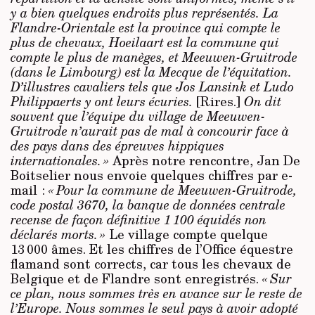
y a bien quelques endroits plus représentés. La
Flandre-Orientale est la province qui compte le
plus de chevaux, Hoeilaart est la commune qui
compte le plus de manèges, et Meeuwen-Gruitrode
(dans le Limbourg) est la Mecque de l’équitation.
D’illustres cavaliers tels que Jos Lansink et Ludo
Philippaerts y ont leurs écuries.
[Rires.]
On dit
souvent que l’équipe du village de Meeuwen-
Gruitrode n’aurait pas de mal à concourir face à
des pays dans des épreuves hippiques
internationales. »
Après notre rencontre, Jan De
Boitselier nous envoie quelques chiffres par e-
mail :
« Pour la commune de Meeuwen-Gruitrode,
code postal 3670, la banque de données centrale
recense de façon définitive 1 100 équidés non
déclarés morts. »
Le village compte quelque
13 000 âmes. Et les chiffres de l’Office équestre
flamand sont corrects, car tous les chevaux de
Belgique et de Flandre sont enregistrés.
« Sur
ce plan, nous sommes très en avance sur le reste de
l’Europe. Nous sommes le seul pays à avoir adopté