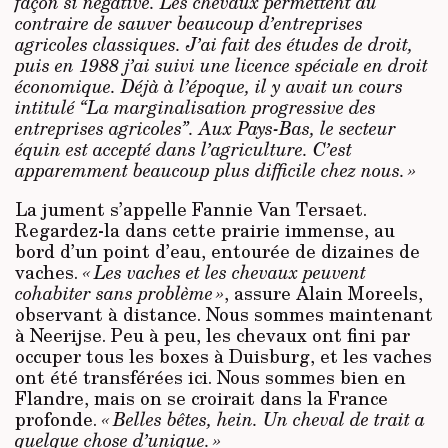
façon si négative. Les chevaux permettent au
contraire de sauver beaucoup d’entreprises
agricoles classiques. J’ai fait des études de droit,
puis en 1988 j’ai suivi une licence spéciale en droit
économique. Déjà à l’épo­que, il y avait un cours
intitulé “La marginalisation progressive des
entreprises agricoles”. Aux Pays-Bas, le secteur
équin est accepté dans l’agriculture. C’est
apparemment beaucoup plus difficile chez nous. »
La jument s’appelle Fannie Van Tersaet.
Regardez-la dans cette prairie immense, au
bord d’un point d’eau, entourée de dizaines de
vaches.
« Les vaches et les chevaux peuvent
cohabiter sans problème »
, assure Alain Moreels,
observant à distance. Nous sommes maintenant
à Neerijse. Peu à peu, les chevaux ont fini par
occuper tous les boxes à Duisburg, et les vaches
ont été transférées ici. Nous sommes bien en
Flandre, mais on se croirait dans la France
profonde.
« Belles bêtes, hein. Un cheval de trait a
quelque chose d’unique. »