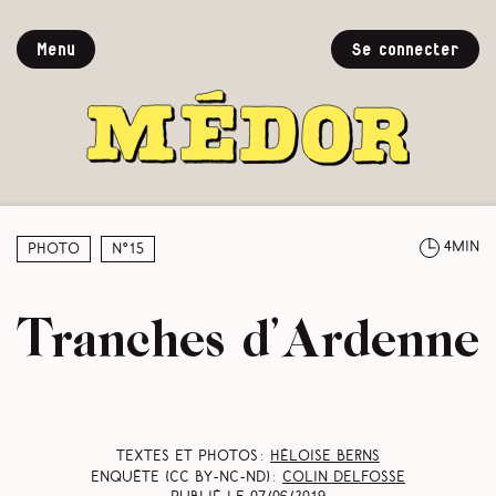
Menu
Se connecter
4min
Photo
N°15
Tranches d’Ardenne
Textes et photos :
Héloise Berns
Enquête (CC BY-NC-ND) :
Colin Delfosse