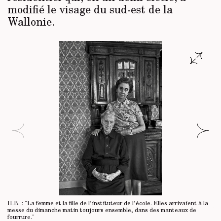
modifié le visage du sud-est de la
Wallonie.
H.B. :
"La femme et la fille de l’instituteur de l’école. Elles arrivaient à la
H.
messe du dimanche matin toujours ensemble, dans des manteaux de
ba
fourrure."
av