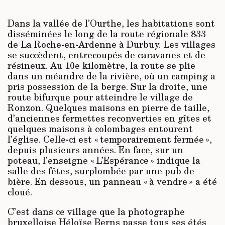
su
Dans la vallée de l’Ourthe, les habitations sont
disséminées le long de la route régionale 833
de La Roche-en-Ardenne à Durbuy. Les villages
se succèdent, entrecoupés de caravanes et de
résineux. Au 10e kilomètre, la route se plie
dans un méandre de la rivière, où un camping a
pris possession de la berge. Sur la droite, une
route bifurque pour atteindre le village de
Ronzon. Quelques maisons en pierre de taille,
d’anciennes fermettes reconverties en gîtes et
quelques maisons à colombages entourent
l’église. Celle-ci est « temporairement fermée »,
depuis plusieurs années. En face, sur un
poteau, l’enseigne « L’Espérance » indique la
salle des fêtes, surplombée par une pub de
bière. En dessous, un panneau « à vendre » a été
cloué.
C’est dans ce village que la photographe
bruxelloise Héloïse Berns passe tous ses étés