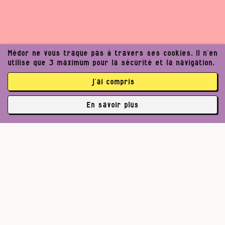
Médor ne vous traque pas à travers ses cookies. Il n’en
utilise que 3 maximum pour la sécurité et la navigation.
j’ai compris
En savoir plus
✘
3762 abonné·es
Pour un journalisme robuste.
Lire l’appel de Médor
S’abonner