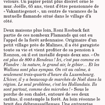
velours. Un papier peint plus discret orne le
mur. Joëlle, 65 ans, vient d’être pensionnée de
« Vakantiegenot », un centre de vacances de la
mutuelle flamande situé dans le village d’à
côté.
Deux maisons plus loin, Roni Rosback fait
partie de ces nombeux Flamands qui ont eu
l’appel de la forêt ardennaise. Originaire d’un
petit village près de Malines, il a été garagiste
toute sa vie et vient profiter de sa pension à
Ronzon, où il est installé depuis deux ans.
« On
est plus de 800 à Rendeux ! Ici, c’est pas comme en
Flandre : la nature, le grand air, le gibier… Et les
Wallons sont plus sympas. On vit au calme, à
seulement trois-quarts d’heure du Luxembourg.
L’hiver, il y a beaucoup de marchés de Noël dans la
région. Le seul problème, c’est les Hollandais. Ils
sont partout, comme des microbes ! »
Sous le
porche de son chalet, entouré de ses deux
carlins, il contemple la forêt. Au loin résonne le
bruit des débroussailleuses. Une entreprise