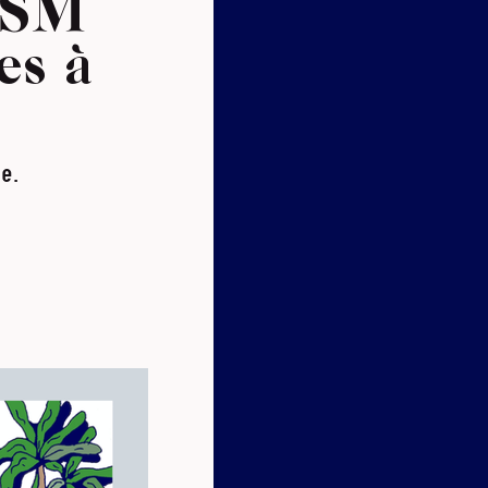
 GSM
les à
e.