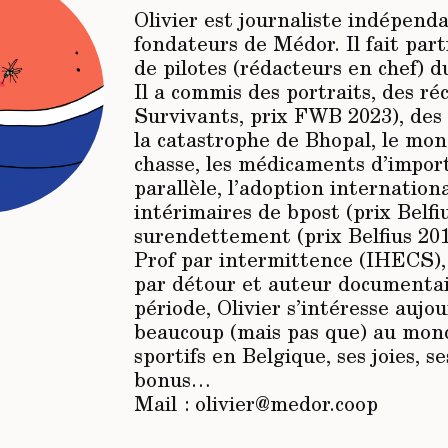
Olivier est journaliste indépenda
fondateurs de
Médor
. Il fait par
de pilotes (rédacteurs en chef) 
Il a commis des portraits, des réc
Survivants, prix FWB 2023), des
la catastrophe de Bhopal, le mon
chasse, les médicaments d’impor
parallèle, l’adoption internationa
intérimaires de bpost (prix Belfi
surendettement (prix Belfius 201
Prof par intermittence (IHECS),
par détour et auteur documentai
période, Olivier s’intéresse aujou
beaucoup (mais pas que) au mond
sportifs en Belgique, ses joies, se
bonus…
Mail : olivier@medor.coop