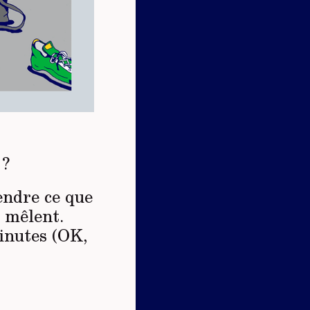
 ?
endre ce que
n mêlent.
inutes (OK,