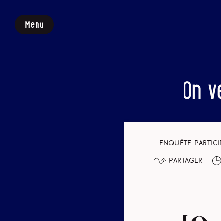
Menu
On v
Enquête partici
Partager