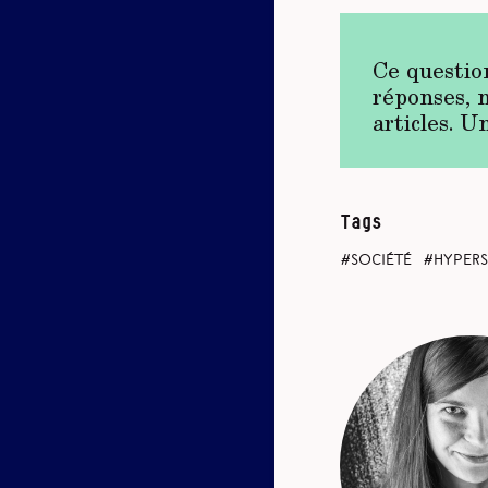
Ce questio
réponses, 
articles. U
Tags
société
hypers