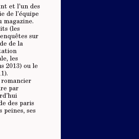
nt et l’un des
tie de l’équipe
du magazine.
its (les
 enquêtes sur
de de la
tation
le, les
us 2013) ou le
1).
 romancier
re par
rd’hui
e des paris
s peines, ses