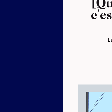
[Qu
c’es
L