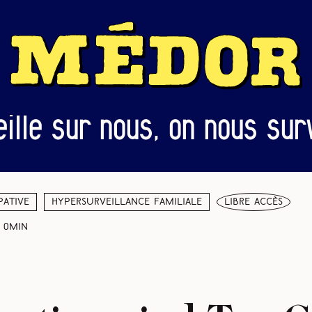
eille sur nous, on nous surv
pative
Hypersurveillance familiale
libre accès
0min