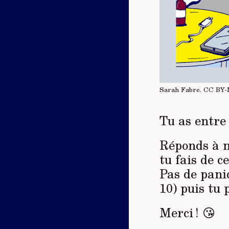
Sarah Fabre.
CC BY
Tu as entre 
Réponds à n
tu fais de c
Pas de pani
10) puis tu
Merci ! 😘