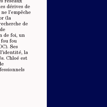
es réseaux
les dérives de
 ne l’empêche
r (la
 recherche de
 de
 de foi, un
 fou fou
OC). Ses
l’identité, la
s. Chloé est
de
ofessionnels