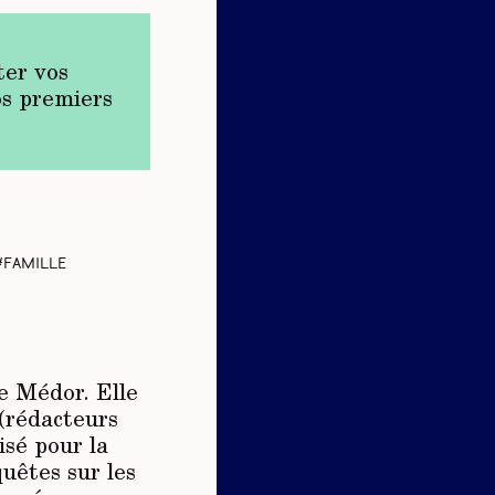
ter vos
os premiers
famille
de Médor. Elle
 (rédacteurs
isé pour la
uêtes sur les