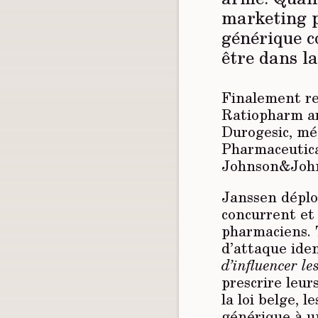
marketing p
générique c
être dans la
Finalement re
Ratiopharm ar
Durogesic, mé
Pharmaceutica
Johnson&Joh
Janssen déploi
concurrent et 
pharmaciens. 
d’attaque iden
d’influencer le
prescrire leur
la loi belge, l
générique à u