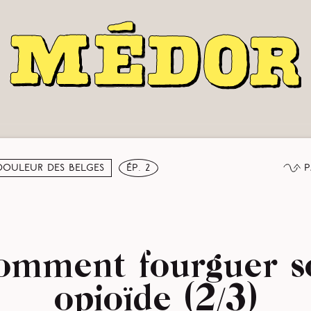
P
douleur des Belges
ép. 2
omment fourguer s
opioïde (2/3)