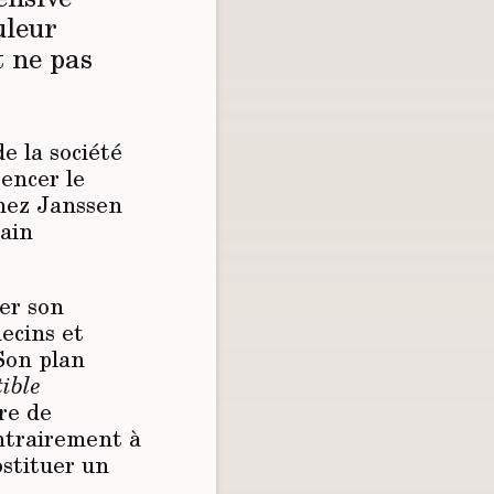
uleur
t ne pas
de la société
encer le
chez Janssen
cain
rer son
decins et
Son plan
tible
re de
ontrairement à
ubstituer un