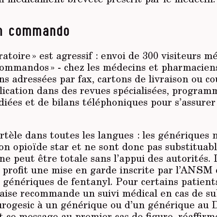
on commando
atoire » est agressif : envoi de 300 visiteurs m
 commandos » - chez les médecins et pharmacien
 adressées par fax, cartons de livraison ou co
lication dans des revues spécialisées, progra
iées et de bilans téléphoniques pour s’assurer
tèle dans toutes les langues : les génériques 
on opioïde star et ne sont donc pas substituabl
e peut être totale sans l’appui des autorités. 
 profit une mise en garde inscrite par l’ANSM 
 génériques de fentanyl. Pour certains patients
çaise recommande un suivi médical en cas de su
urogesic à un générique ou d’un générique au D
 ce message au premier cas de figure, réaffirm