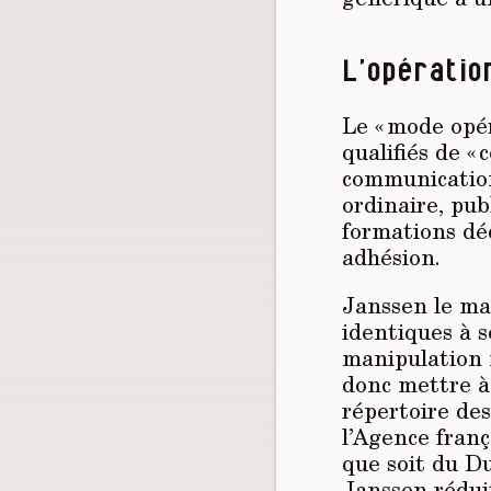
L’opérati
Le « mode opér
qualifiés de «
communications
ordinaire, pub
formations déd
adhésion.
Janssen le mar
identiques à s
manipulation n
donc mettre à
répertoire des
l’Agence fran
que soit du D
Janssen réduit