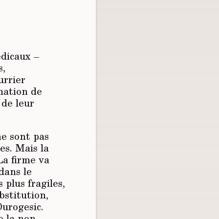
édicaux –
s,
urrier
mmation de
 de leur
ne sont pas
es. Mais la
La firme va
dans le
 plus fragiles,
bstitution,
urogesic.
e la non