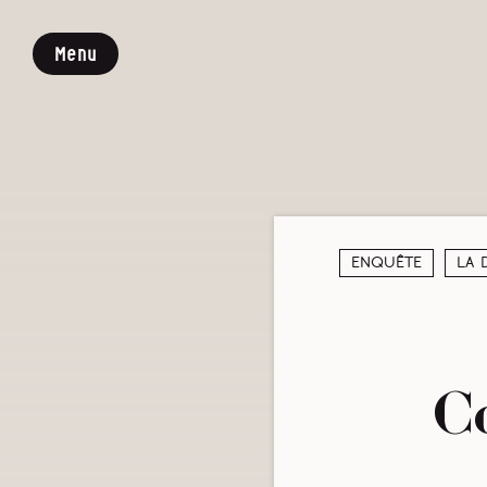
Menu
Enquête
La 
C