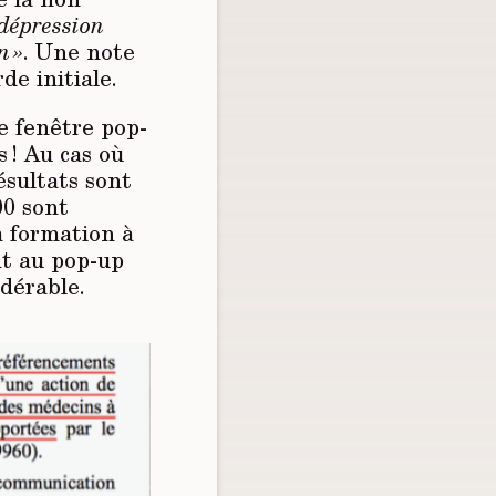
 dépression
n »
. Une note
de initiale.
e fenêtre pop-
 ! Au cas où
ésultats sont
00 sont
a formation à
nt au pop-up
dérable.