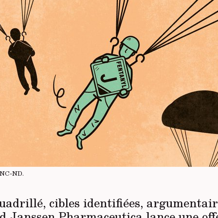
-NC-ND
.
uadrillé, cibles identifiées, argumentai
 Janssen Pharmaceutica lance une off