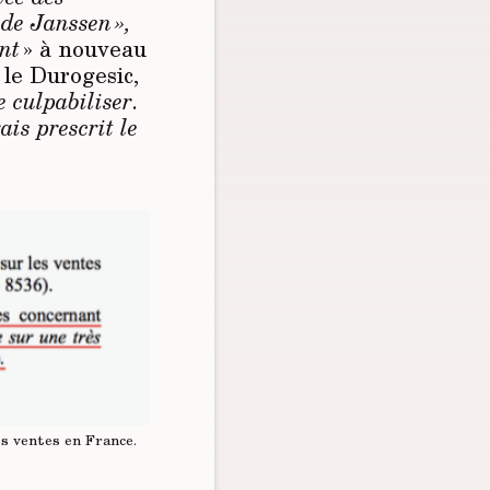
 de Janssen »,
ant
» à nouveau
 le Durogesic,
 culpabiliser
.
ais prescrit le
es ventes en France.