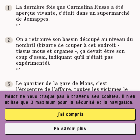
La dernière fois que Carmelina Russo a été
aperçue vivante, c’était dans un supermarché
de Jemappes.
↩
On a retrouvé son bassin découpé au niveau du
nombril (bizarre de couper à cet endroit -
tissus mous et organes -, ça devait être son
coup d’essai, indiquant qu’il n’était pas
expérimenté).
↩
Le quartier de la gare de Mons, c’est
l’épicentre de l’affaire, toutes les victimes le
fréquentaient, et notamment l’hôtel
Médor ne vous traque pas à travers ses cookies. Il n’en
Métropole.
utilise que 3 maximum pour la sécurité et la navigation.
↩
j’ai compris
Tiré de notre entretien avec la patronne du
Métropole, Monique Gauche, septembre 2023.
En savoir plus
↩
✘