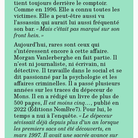
tient toujours derrière le comptoir.
Comme en 1996. Elle a connu toutes les
victimes. Elle a peut-être aussi vu
l’assassin qui aurait lui aussi fréquenté
son bar.
« Mais c’était pas marqué sur son
front hein. »
Aujourd’hui, rares sont ceux qui
s’intéressent encore à cette affaire.
Morgan Vanlerberghe en fait partie. Il
n’est ni journaliste, ni écrivain, ni
détective. Il travaille dans le social et se
dit passionné par la psychologie et les
affaires criminelles. Il a passé plusieurs
années sur les traces du dépeceur de
Mons. Il en a rédigé un livre de plus de
500 pages,
Il est moins cinq…
, publié en
2022 (Éditions NomBre7). Pour lui, le
temps a nui à l’enquête.
« Le dépeceur
sévissait déjà depuis plus d’un an lorsque
les premiers sacs ont été découverts, en
mars 1997. Il avait une sacrée avance sur