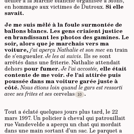
défiler à la Marche blanche organisée à Mons,
Si elle
en hommage aux victimes de Dutroux.
savait.
Je me suis mêlé à
la foule surmontée de
ballons blancs. Les gens criaient justice
en brandissant les photos des gamines.
Le
soir, alors que je marchais vers ma
voiture,
j’ai aperçu Nathalie et son mec
en train
de s’engueuler.
Je les ai suivis
.
Ils se sont
arrêtés dans une friterie. Nathalie attendait
pour fumer.
elle était
dehors
Je l’ai accostée,
contente de me voir. Je l’ai attirée puis
poussée dans ma voiture garée juste à
côté.
Nous étions loin quand le gars est ressorti
.
avec ses frites et ses
cervelas
10
Tout a éclaté quelques jours plus tard, le 22
mars 1997. Un policier à cheval qui patrouil­lait
rue Vandevelde a aperçu un chat qui mordait
dans une main sortant d’un sac. Le parquet a