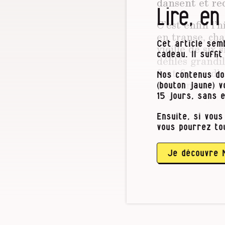
dansent et red
Lire, en
C’est enfin l’
en transe, cha
Cet article semb
vieille de six 
cadeau. Il suffi
défilés grandi
font figure d’a
Nos contenus do
périront pas » 
(bouton jaune) 
samedi, le jo
15 jours, sans 
emblèmes de la
Ensuite, si vous
l’hôtel de vil
vous pourrez to
combat, attest
Et si les docu
tradition,
Je découvre 
« l’