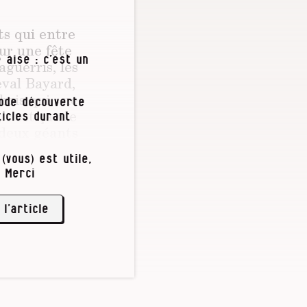
ts qui entre
ur une fête
 aise : c’est un
aguerris, les
eval Bayard,
hois qui « ne
iode découverte
c’est ça : le
icles durant
 deux géants
 perron de
(vous) est utile,
 Goliath. Ce
 Merci
re en Europe.
e, selon la
 l’article