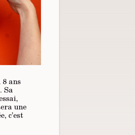
u 8 ans
. Sa
essai,
ssera une
e, c’est