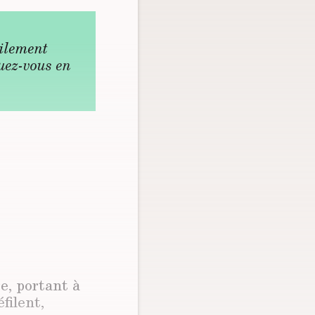
cilement
ruez-vous en
re, portant à
éfilent,