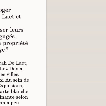
loger
 Laet et
ser leurs
ngagés.
a propriété
ge ?
arah De Laet,
chez Dexia,
s villes.
x. Au sein de
Expulsions,
carte blanche
minante selon
on a peu