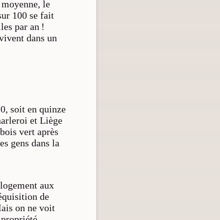
n moyenne, le
ur 100 se fait
es par an !
 vivent dans un
, soit en quinze
arleroi et Liège
bois vert après
es gens dans la
u logement aux
équisition de
ais on ne voit
 propriété