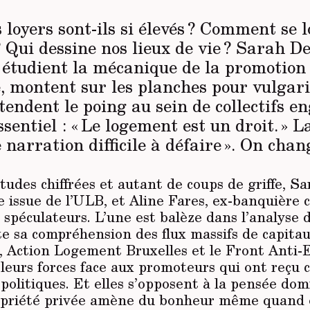
 loyers sont-ils si élevés ? Comment se 
 Qui dessine nos lieux de vie ? Sarah De
 étudient la mécanique de la promotion
, montent sur les planches pour vulgari
tendent le poing au sein de collectifs e
ssentiel : « Le logement est un droit. » L
e narration difficile à défaire ». On chan
udes chiffrées et autant de coups de griffe, S
 issue de l’ULB, et Aline Fares, ex-banquière 
 spéculateurs. L’une est balèze dans l’analyse de
e sa compréhension des flux massifs de capitau
s, Action Logement Bruxelles et le Front Anti-
 leurs forces face aux promoteurs qui ont reçu 
 politiques. Et elles s’opposent à la pensée do
ropriété privée amène du bonheur même quand 