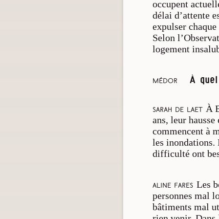
occupent actuell
délai d’attente 
expulser chaque 
Selon l’Observat
logement insalub
À quel
Médor
À B
Sarah De Laet
ans, leur hausse
commencent à mont
les inondations.
difficulté ont b
Les b
Aline Fares
personnes mal log
bâtiments mal u
rien venir. Dans 