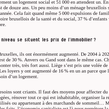
ement un logement social et 51 000 en attendent un. E
est de douze ans. Un peu moins d’un ménage bruxellois s
année. Cela fait quand même 5 000 expulsions de famill
oire bruxellois de la santé et du social, 37 % d’enfants
re.
 niveau se situent les prix de l’immobilier ?
ruxelles, ils ont énormément augmenté. De 2004 à 2020
 est de 30 %. Anvers ou Gand sont dans le même cas. Ch
er très, très fort aussi. Liège s’est pris une volée de 
 Les loyers y ont augmenté de 16 % en un an parce que l
esoin d’un logement.
esoins sont criants. Il faut des moyens pour affecter d
ées, rénover tout ce qui est inhabitable, organiser la r
tilisés ou appartenant à des marchands de sommeil… M
les faits, l’économie capitaliste est là pour perpétuer la