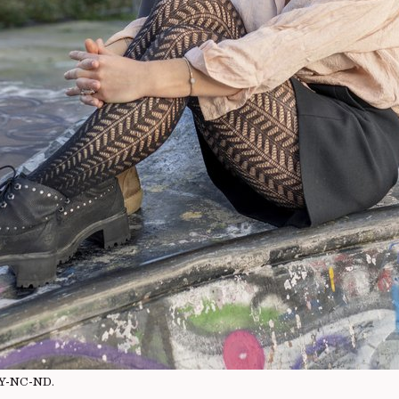
Y-NC-ND
.