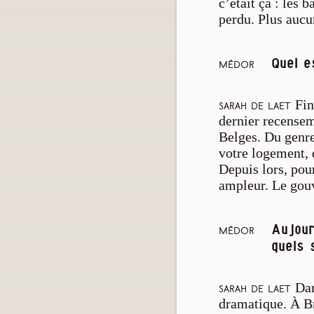
c’était ça : les 
perdu. Plus aucu
Quel e
Médor
Fin
Sarah De Laet
dernier recensem
Belges. Du genre
votre logement, 
Depuis lors, pour
ampleur. Le gouv
Aujour
Médor
quels 
Dan
Sarah De Laet
dramatique. À Br