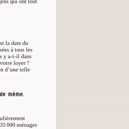
gens qui ont tout
t la date du
sées à tous les
 y a-t-il dans
votre loyer ?
t d’une telle
t de même,
culièrement
, 35 000 ménages