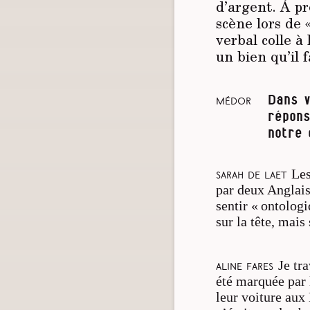
d’argent. À pr
scène lors de 
verbal colle à 
un bien qu’il 
Dans v
Médor
répons
notre 
Les
Sarah De Laet
par deux Anglais
sentir « ontologi
sur la tête, mais
Je tr
Aline Fares
été marquée par 
leur voiture au