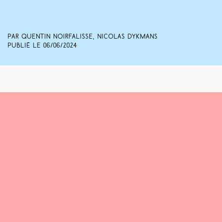
Par Quentin Noirfalisse, Nicolas Dykmans
Publié le
06/06/2024