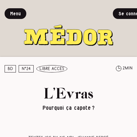
Menu
Se conn
2min
BD
N°24
libre accès
L’Evras
Pourquoi ça capote ?