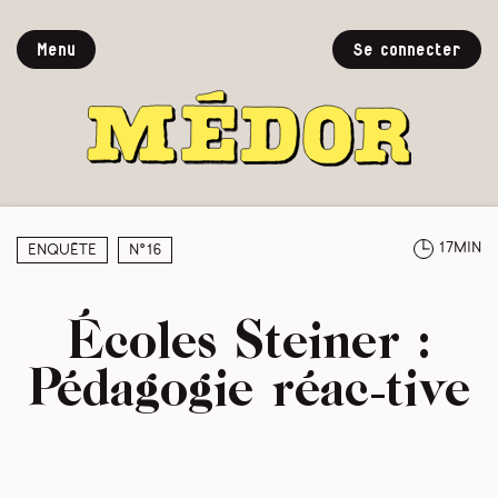
Menu
Se connecter
17min
Enquête
N°16
Écoles Steiner :
Pédagogie réac-tive