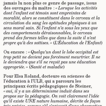
jamais lu non plus ce genre de passage, issus
des ouvrages du maître :
« Lorsque les activités
dont l’enfant est témoin sont empreintes de
moralité, alors se constituent dans le cerveau et la
circulation du sang les aptitudes physiques à un
sens moral sain. Si l’enfant n’a sous les yeux que
des comportements déraisonnables, le cerveau
prend des formes telles que dans la suite il n’est
propre qu’à des sottises. »
(
L’Éducation de l’Enfant
)
Ou encore :
« Quelqu’un dont le lobe occipital est
trop petit ne devient pas forcément meurtrier. Il ne
le deviendra que s’il ne reçoit pas une éducation
appropriée. »
(
Santé et maladie
)
Pour Elsa Roland, docteure en sciences de
l’éducation à l’ULB, qui a parcouru les
principaux écrits pédagogiques de Steiner,
« oui, il y a un déterminisme induit dans ses
propos sur la pédagogie. On voit clairement l’idée
qu’il existe UNE nature humaine, décrite de façon
très précise, comme s’il s’agissait d’une observation