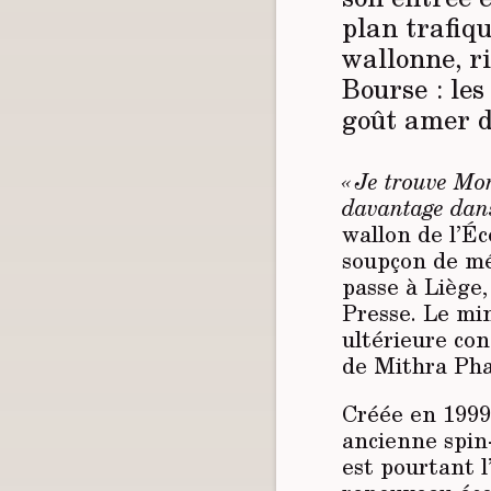
plan trafiqu
wallonne, r
Bourse : les
goût amer d
« Je trouve Mon
davantage dans
wallon de l’É
soupçon de mé
passe à Liège,
Presse. Le mi
ultérieure co
de Mithra Pha
Créée en 1999 
ancienne spin-
est pourtant 