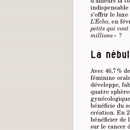
d’ailleurs là 
indispensable 
s’offrir le lux
L’Écho
, en fév
petits qui von
millions »
?
La nébu
Avec 46,7 % de
féminine orale
développe, fa
quatre sphère
gynécologique
bénéficie du s
création. En 2
bénéficier de 
sur le cancer 