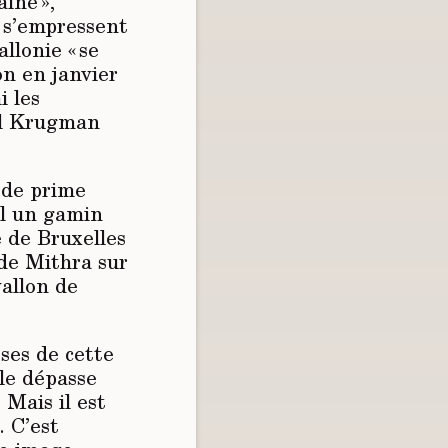
ine »,
s s’empressent
llonie « se
on en janvier
i les
aul Krugman
 de prime
el un gamin
e de Bruxelles
de Mithra sur
allon de
sses de cette
 le dépasse
 Mais il est
. C’est