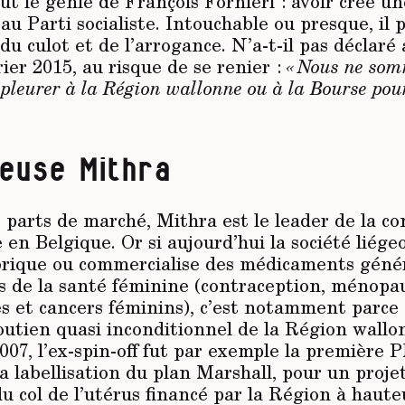
tout le génie de François Fornieri : avoir créé u
au Parti socialiste. Intouchable ou presque, i
e du culot et de l’arrogance. N’a-t-il pas déclaré
rier 2015, au risque de se renier :
« Nous ne som
t pleurer à la Région wallonne ou à la Bourse pou
leuse Mithra
 parts de marché, Mithra est le leader de la c
 en Belgique. Or si aujourd’hui la société liége
brique ou commercialise des médicaments géné
s de la santé féminine (contraception, ménopau
s et cancers féminins), c’est notamment parce
outien quasi inconditionnel de la Région wallo
007, l’ex-spin-off fut par exemple la première
la labellisation du plan Marshall, pour un proje
du col de l’utérus financé par la Région à haute