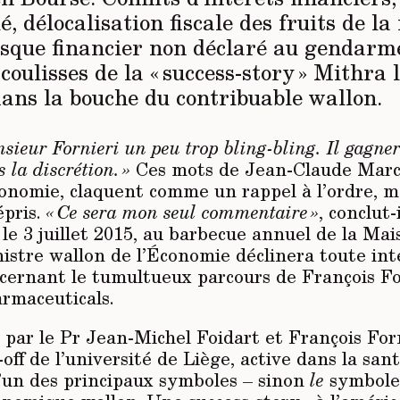
é, délocalisation fiscale des fruits de l
isque financier non déclaré au gendarme
 coulisses de la « success-story » Mithra 
ans la bouche du contribuable wallon.
sieur Fornieri un peu trop bling-bling. Il gagnera
 la discrétion. »
Ces mots de Jean-Claude Marco
conomie, claquent comme un rappel à l’ordre, m
pris.
« Ce sera mon seul commentaire »
, conclut-
 le 3 juillet 2015, au barbecue annuel de la Mai
nistre wallon de l’Économie déclinera toute in
ncernant le tumultueux parcours de François Fo
rmaceuticals.
par le Pr Jean-Michel Foidart et François Forn
off de l’université de Liège, active dans la san
l’un des principaux symboles – sinon
le
symbole