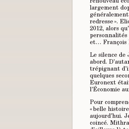
renouveau écon
largement dopé
généralement d
redresse ». El
2012, alors qu’
personnalités
et… François 
Le silence de
abord. D’autan
trépignant d’i
quelques seco
Euronext étai
l’Économie aur
Pour comprendr
« belle histoir
aujourd’hui. J
coincé. Mithra