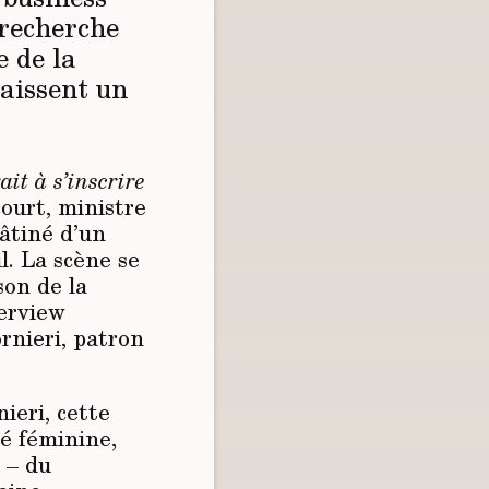
a recherche
 de la
laissent un
it à s’inscrire
urt, ministre
âtiné d’un
il. La scène se
son de la
terview
rnieri, patron
ieri, cette
té féminine,
 – du