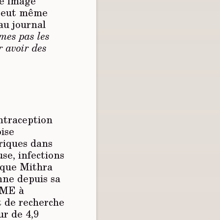
ne image
l peut même
 au journal
mes pas les
r avoir des
ontraception
oise
riques dans
se, infections
 que Mithra
nne depuis sa
 PME à
t de recherche
ur de 4,9