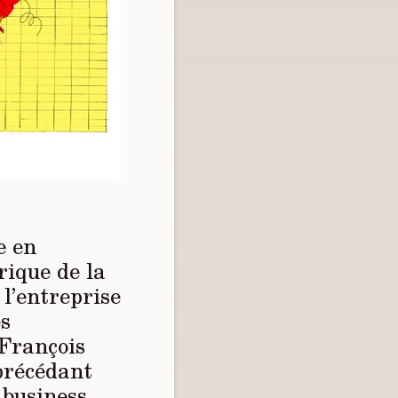
e en
ique de la
 l’entreprise
es
 François
 précédant
 business