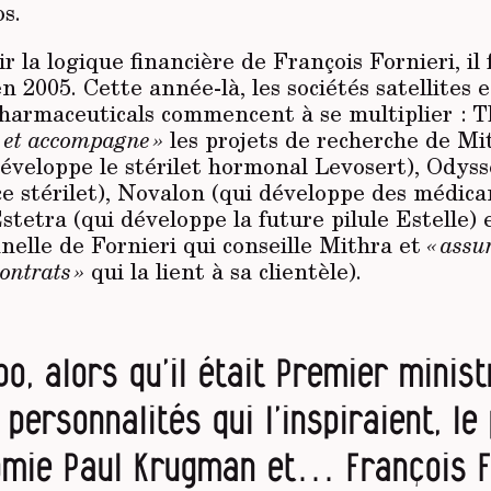
os.
ir la logique financière de François Fornieri, il 
n 2005. Cette année-là, les sociétés satellites e
harmaceuticals commencent à se multiplier : 
e et accompagne »
les projets de recherche de Mi
éveloppe le stérilet hormonal Levosert), Ody
ce stérilet), Novalon (qui développe des médic
stetra (qui développe la future pilule Estelle) 
nelle de Fornieri qui conseille Mithra et
« assu
ontrats »
qui la lient à sa clientèle).
po, alors qu’il était Premier minist
personnalités qui l’inspiraient, le
omie Paul Krugman et… François Fo