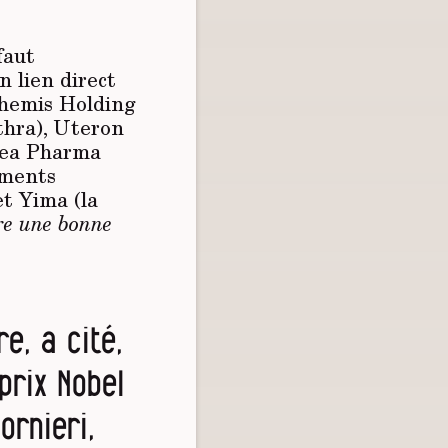
faut
n lien direct
Themis Holding
thra), Uteron
ssea Pharma
aments
et Yima (la
re une bonne
re, a cité,
 prix Nobel
rnieri,