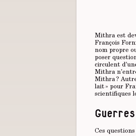
Mithra est de
François Forni
nom propre ou
poser question
circulent d’un
Mithra n’entre
Mithra ? Autr
lait » pour Fr
scientifiques l
Guerres 
Ces questions 