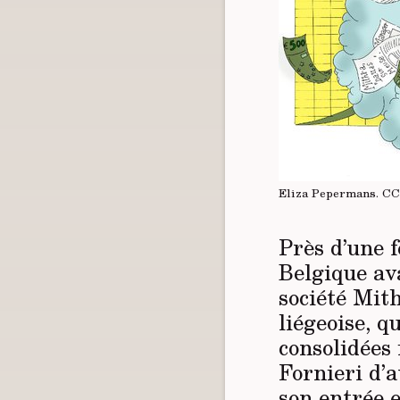
Eliza Pepermans.
CC
Près d’une 
Belgique av
société Mith
liégeoise, q
consolidées 
Fornieri d’
son entrée e