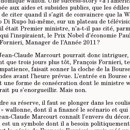
omique wallon. Une success-story « à l’américa
e aux aides et subsides publics, que les édile
e citer quand il s’agit de convaincre que la Wa
io Di Rupo lui-même, sur un plateau de télévisi
il était Premier ministre, n’a-t-il pas cité, parm
 qui l’inspiraient, le Prix Nobel d’économie P
Fornieri, Manager de l’Année 2011 ?
 Jean-Claude Marcourt pourrait donc intriguer,
t que trois jours plus tôt, François Fornieri, t
mpatience, faisait sonner la cloche de la Bours
ndes avant l’heure prévue. L’entrée en Bourse 
t une forme de consécration dont le ministre w
ait pu s’enorgueillir. Mais non.
e sa réserve, il faut se plonger dans les couli
e » wallonne, dont il a financé le scénario et qui
ean-Claude Marcourt connaît l’envers du décor.
 est un symbole dont il a besoin politiquement