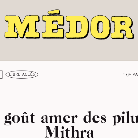
Pa
libre accès
 goût amer des pilu
Mithra