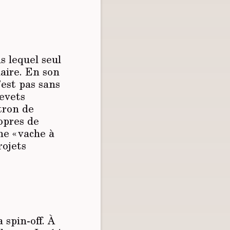
 lequel seul
naire. En son
est pas sans
revets
atron de
ropres de
e « vache à
rojets
 spin-off. À