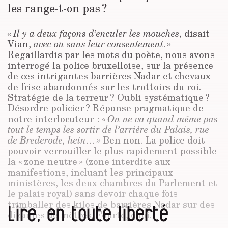
les range-t-on pas ?
« Il y a deux façons d’enculer les mouches
, disait
Vian,
avec ou sans leur consentement
.
»
Regaillardis par les mots du poète, nous avons
interrogé la police bruxelloise, sur la présence
de ces intrigantes barrières Nadar et chevaux
de frise abandonnés sur les trottoirs du roi.
Stratégie de la terreur ? Oubli systématique ?
Désordre policier ? Réponse pragmatique de
notre interlocuteur : «
On ne va quand même pas
tout le temps les sortir de l’arrière du Palais, rue
de Brederode, hein… »
Ben non. La police doit
pouvoir verrouiller le plus rapidement possible
la « zone neutre » (zone interdite aux
manifestions, incluant les principaux
ministères, les deux chambres du Parlement et
le palais royal) sans devoir chaque fois
trimballer des kilos de barrières Nadar sur des
Lire, en toute liberté
dizaines de mètres. Fourte, quoi.