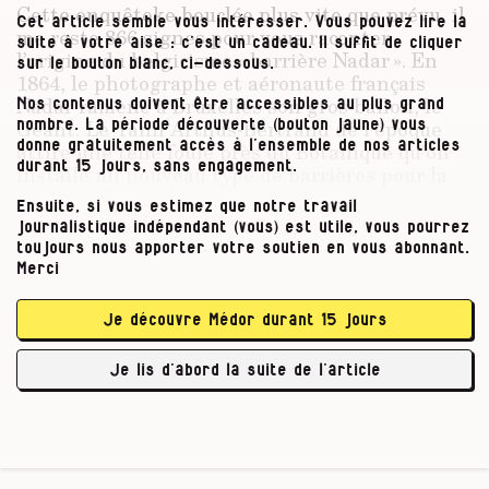
Cette enquêteke bouclée plus vite que prévu, il
Cet article semble vous intéresser. Vous pouvez lire la
me reste 866 signes pour vous raconter
suite à votre aise : c’est un cadeau. Il suffit de cliquer
l’origine du belgicisme « barrière Nadar ». En
sur le bouton blanc, ci-dessous.
1864, le photographe et aéronaute français
Nadar ramène à Bruxelles son gros ballon, le
Nos contenus doivent être accessibles au plus grand
Géant. Le Yann Arthus-Bertrand de l’époque
nombre. La période découverte (bouton jaune) vous
donne gratuitement accès à l’ensemble de nos articles
attire une telle foule près du Botanique qu’on
durant 15 jours, sans engagement.
installe un nouveau type de barrières pour la
contenir. Dès le lendemain, la presse
Ensuite, si vous estimez que notre travail
bruxelloise les baptise « barrières Nadar ».
journalistique indépendant (vous) est utile, vous pourrez
toujours nous apporter votre soutien en vous abonnant.
D’ailleurs, je découvre que le photographe s’en
Merci
plaint au journal bruxellois
Le Petit Bleu du
Matin
, en 1900 :
« Veuillez comprendre combien
Je découvre Médor durant 15 jours
cela pèse sur quelqu’un d’être considéré à
perpétuité comme le parrain d’une barrière,
Je lis d’abord la suite de l’article
surtout si …