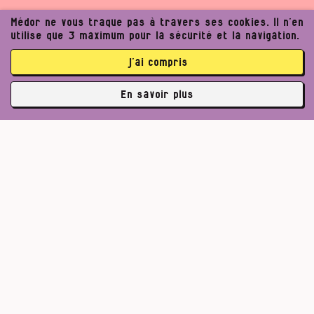
Médor ne vous traque pas à travers ses cookies. Il n’en
utilise que 3 maximum pour la sécurité et la navigation.
j’ai compris
En savoir plus
✘
3764 abonné·es
Pour un journalisme robuste.
Lire l’appel de Médor
S’abonner
Un journalisme exigeant