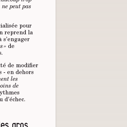
n ne peut pas
ialisée pour
n reprend la
à s’engager
s »
de
s.
ité de modifier
s - en dehors
hent les
soins de
 rythmes
u d’échec.
 des gros