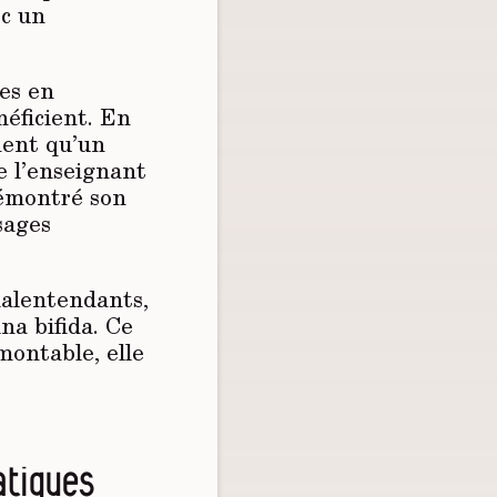
ec un
des en
éficient. En
nent qu’un
e l’enseignant
démontré son
sages
malentendants,
na bifida. Ce
montable, elle
atiques