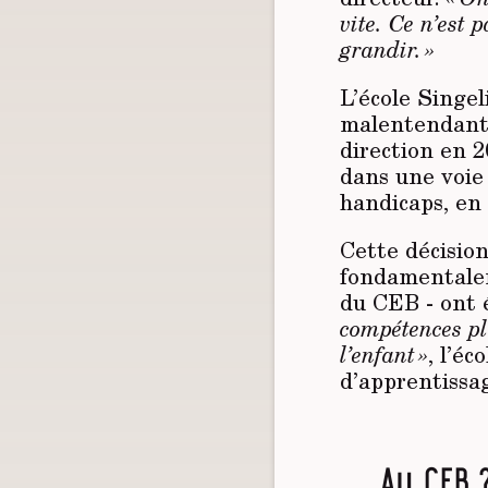
vite. Ce n’est 
grandir. »
L’école Singel
malentendants
direction en 2
dans une voie 
handicaps, en 
Cette décision
fondamentalem
du CEB - ont 
compétences plu
l’enfant »
, l’é
d’apprentissag
Au CEB ?