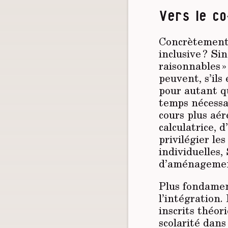
Vers le c
Concrètement,
inclusive ? S
raisonnables »
peuvent, s’il
pour autant qu
temps nécessai
cours plus aér
calculatrice, 
privilégier le
individuelles,
d’aménagement
Plus fondamen
l’intégration.
inscrits théor
scolarité dans