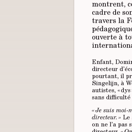
montrent, c
cadre de son
travers la 
pédagogique
ouverte à to
internationa
Enfant, Domin
directeur d’éc
pourtant, il p
Singelijn, à 
autistes, « dy
sans difficult
« Je suis moi-
directeur. »
Le 
on ne l’a pas
directeur.
« On