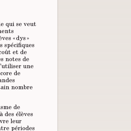
e qui se veut
ments
ves « dys »
s spécifiques
coût et de
es notes de
’utiliser une
ncore de
mandes
rtain nombre
isme de
 à des élèves
vre leur
atre périodes