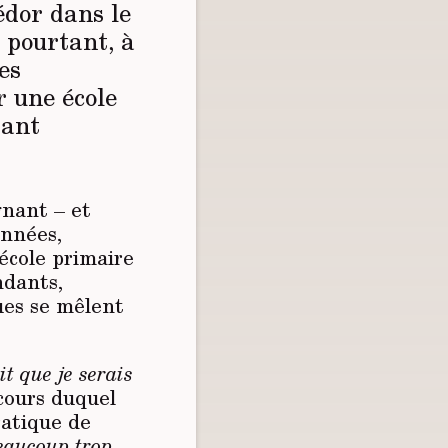
dor dans le
t pourtant, à
es
r une école
rant
gnant – et
années,
’école primaire
ndants,
ques se mêlent
t que je serais
cours duquel
ratique de
beaucoup trop