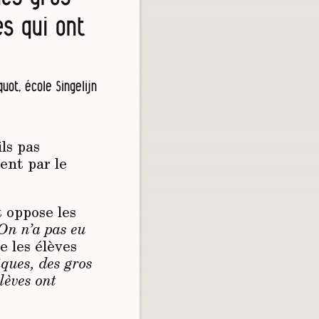
s qui ont
uot, école Singelijn
ils pas
ent par le
 oppose les
 On n’a pas eu
e les élèves
iques, des gros
lèves ont