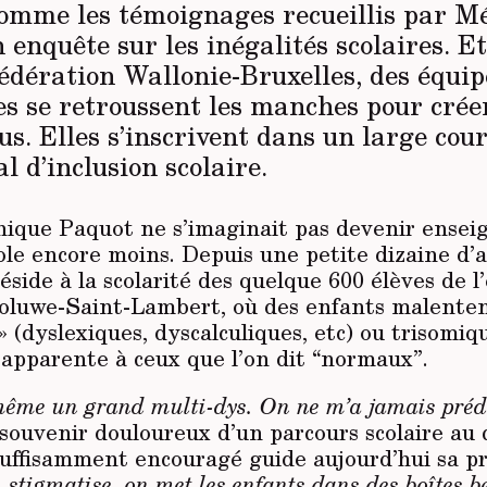
omme les témoignages recueillis par Mé
 enquête sur les inégalités scolaires. E
Fédération Wallonie-Bruxelles, des équip
s se retroussent les manches pour crée
us. Elles s’inscrivent dans un large cou
l d’inclusion scolaire.
ique Paquot ne s’imaginait pas devenir ensei
ole encore moins. Depuis une petite dizaine d’
réside à la scolarité des quelque 600 élèves de l
Woluwe-Saint-Lambert, où des enfants malente
s » (dyslexiques, dyscalculiques, etc) ou trisomi
é apparente à ceux que l’on dit “normaux”.
même un grand multi-dys. On ne m’a jamais prédi
souvenir douloureux d’un parcours scolaire au 
 suffisamment encouragé guide aujourd’hui sa p
 stigmatise, on met les enfants dans des boîtes 