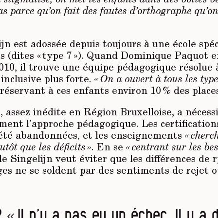
pas parce qu’on fait des fautes d’orthographe qu’o
ijn est adossée depuis toujours à une école spéc
 (dites « type 7 »). Quand Dominique Paquot e
010, il trouve une équipe pédagogique résolue 
inclusive plus forte.
« On a ouvert à tous les type
réservant à ces enfants environ 10 % des place
, assez inédite en Région Bruxelloise, a nécess
ent l’approche pédagogique. Les certification
été abandonnées, et les enseignements
« cherc
tôt que les déficits »
. En se
« centrant sur les be
cole Singelijn veut éviter que les différences de
es ne se soldent par des sentiments de rejet o
 « Il n’y a pas eu un échec. Il y a