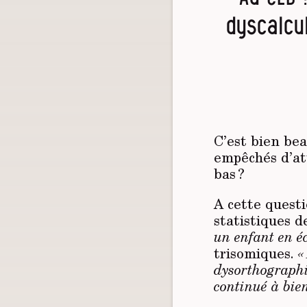
dyscalcu
C’est bien bea
empêchés d’att
bas ?
A cette quest
statistiques 
un enfant en éc
trisomiques.
«
dysorthographiq
continué à bien