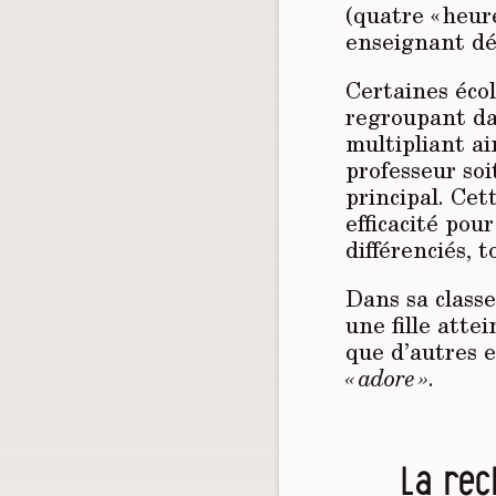
(quatre « heu
enseignant dé
Certaines écol
regroupant da
multipliant a
professeur so
principal. Ce
efficacité pou
différenciés, 
Dans sa class
une fille atte
que d’autres 
« adore »
.
La rec