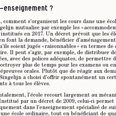
o-enseignement ?
 comment s’organisent les cours dans une écol
ingelijn mutualise par exemple les « accommode
 institués en 2017. Un décret prévoit que les élè
s en font la demande, bénéficier d’aménagement
’ils soient jugés « raisonnables » en termes de 
re. Il peut s’agir, par exemple, de distribuer d
ées, avec des polices adéquates, de permettre d
d’octroyer plus de temps pour les examens ou e
s épreuves orales. Plutôt que de réagir aux de
 Singelijn a choisi d’offrir spontanément un ce
s à tous les élèves.
talement, l’école recourt largement au mécan
 Institué par un décret de 2009, celui-ci permet
iquement dans l’enseignement spécialisé de sui
 une école ordinaire, tout en bénéficiant de qu