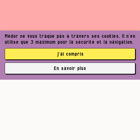
Médor ne vous traque pas à travers ses cookies. Il n’en
utilise que 3 maximum pour la sécurité et la navigation.
j’ai compris
En savoir plus
✘
3764 abonné·es
Pour un journalisme robuste.
Lire l’appel de Médor