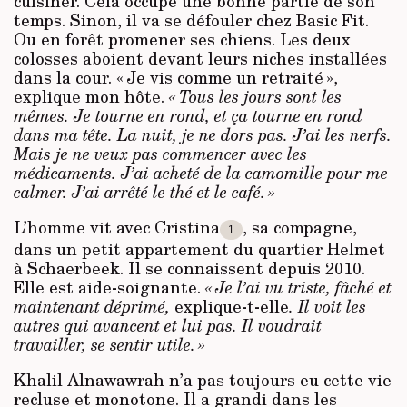
cuisiner. Cela occupe une bonne partie de son
temps. Sinon, il va se défouler chez Basic Fit.
Ou en forêt promener ses chiens. Les deux
colosses aboient devant leurs niches installées
dans la cour. « Je vis comme un retraité »,
explique mon hôte.
« Tous les jours sont les
mêmes. Je tourne en rond, et ça tourne en rond
dans ma tête. La nuit, je ne dors pas. J’ai les nerfs.
Mais je ne veux pas commencer avec les
médicaments. J’ai acheté de la camomille pour me
calmer. J’ai arrêté le thé et le café. »
L’homme vit avec Cristina
, sa compagne,
1
dans un petit appartement du quartier Helmet
à Schaerbeek. Il se connaissent depuis 2010.
Elle est aide-soignante.
« Je l’ai vu triste, fâché et
maintenant déprimé,
explique-t-elle
. Il voit les
autres qui avancent et lui pas. Il voudrait
travailler, se sentir utile. »
Khalil Alnawawrah n’a pas toujours eu cette vie
recluse et monotone. Il a grandi dans les