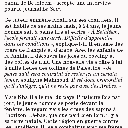
banni de Bethléem » accepte
une interview
pour le journal
Le Soir
.
Ce tuteur emmène Khalil sur ses chantiers. Il
est habile de ses mains mais, à 24 ans, le jeune
homme sait à peine lire et écrire.
« À Bethléem,
l’école fermait sans arrêt. Difficile d’apprendre
dans ces conditions »
, explique-t-il. Il entame des
cours de français et d’arabe. Avec les enfants de
la famille, il découvre les joies du bowling et
des boîtes de nuit. Une nouvelle vie s’offre à lui,
à mille lieues des collines de Palestine.
« Je
pense qu’il sera contraint de rester ici un certain
temps,
souligne Mahmoud
. Il est donc primordial
qu’il s’intègre, qu’il ne reste pas avec des Arabes. »
Mais Khalil a le mal du pays. Plusieurs fois par
jour, le jeune homme se poste devant la
fenêtre, le regard vers les cimes des sapins à
l’horizon. Là-bas, quelque part bien loin, il y a
sa terre natale. Cette région en guerre contre
les Israéliens. Il les a combattus avec ses frères,