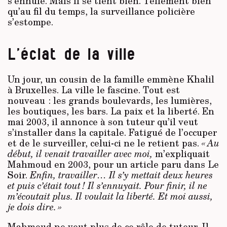
s’ennuie. Mais il se tient bien. Tellement bien
qu’au fil du temps, la surveillance policière
s’estompe.
L’éclat de la ville
Un jour, un cousin de la famille emmène Khalil
à Bruxelles. La ville le fascine. Tout est
nouveau : les grands boulevards, les lumières,
les boutiques, les bars. La paix et la liberté. En
mai 2003, il annonce à son tuteur qu’il veut
s’installer dans la capitale. Fatigué de l’occuper
et de le surveiller, celui-ci ne le retient pas.
« Au
début, il venait travailler avec moi,
m’expliquait
Mahmoud en 2003, pour un article paru dans Le
Soir.
Enfin, travailler… Il s’y mettait deux heures
et puis c’était tout ! Il s’ennuyait. Pour finir, il ne
m’écoutait plus. Il voulait la liberté.
Et moi aussi,
je dois dire. »
Mahmoud ne veut plus de ce rôle de tuteur. Il