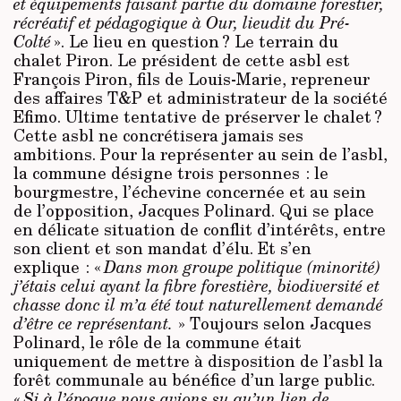
et équipements faisant partie du domaine forestier,
récréatif et pédagogique à Our, lieudit du Pré-
Colté
». Le lieu en question ? Le terrain du
chalet Piron. Le président de cette asbl est
François Piron, fils de Louis-Marie, repreneur
des affaires T&P et administrateur de la société
Efimo. Ultime tentative de préserver le chalet ?
Cette asbl ne concrétisera jamais ses
ambitions. Pour la représenter au sein de l’asbl,
la commune désigne trois personnes : le
bourgmestre, l’échevine concernée et au sein
de l’opposition, Jacques Polinard. Qui se place
en délicate situation de conflit d’intérêts, entre
son client et son mandat d’élu. Et s’en
explique : «
Dans mon groupe politique (minorité)
j’étais celui ayant la fibre forestière, biodiversité et
chasse donc il m’a été tout naturellement demandé
d’être ce représentant.
» Toujours selon Jacques
Polinard, le rôle de la commune était
uniquement de mettre à disposition de l’asbl la
forêt communale au bénéfice d’un large public.
«
Si à l’époque nous avions su qu’un lien de