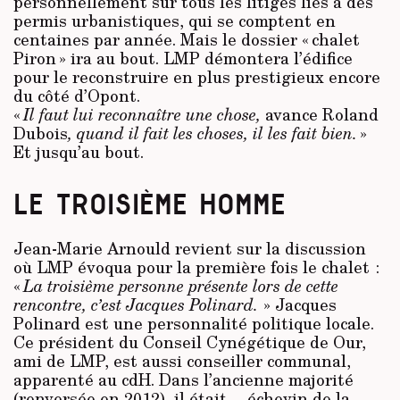
personnellement sur tous les litiges liés à des
permis urbanistiques, qui se comptent en
centaines par année. Mais le dossier « chalet
Piron » ira au bout. LMP démontera l’édifice
pour le reconstruire en plus prestigieux encore
du côté d’Opont.
«
Il faut lui reconnaître une chose,
avance Roland
Dubois
, quand il fait les choses, il les fait bien.
»
Et jusqu’au bout.
LE TROISIÈME HOMME
Jean-Marie Arnould revient sur la discussion
où LMP évoqua pour la première fois le chalet :
«
La troisième personne présente lors de cette
rencontre, c’est Jacques Polinard.
» Jacques
Polinard est une personnalité politique locale.
Ce président du Conseil Cynégétique de Our,
ami de LMP, est aussi conseiller communal,
apparenté au cdH. Dans l’ancienne majorité
(renversée en 2012), il était… échevin de la