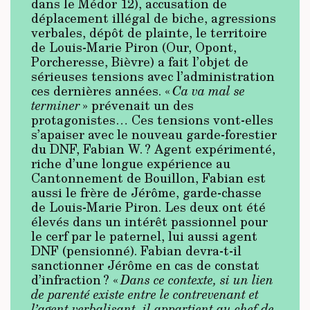
dans le Médor 12), accusation de
déplacement illégal de biche, agressions
verbales, dépôt de plainte, le territoire
de Louis-Marie Piron (Our, Opont,
Porcheresse, Bièvre) a fait l’objet de
sérieuses tensions avec l’administration
ces dernières années. «
Ca va mal se
terminer
» prévenait un des
protagonistes… Ces tensions vont-elles
s’apaiser avec le nouveau garde-forestier
du DNF, Fabian W. ? Agent expérimenté,
riche d’une longue expérience au
Cantonnement de Bouillon, Fabian est
aussi le frère de Jérôme, garde-chasse
de Louis-Marie Piron. Les deux ont été
élevés dans un intérêt passionnel pour
le cerf par le paternel, lui aussi agent
DNF (pensionné). Fabian devra-t-il
sanctionner Jérôme en cas de constat
d’infraction ? «
Dans ce contexte, si un lien
de parenté existe entre le contrevenant et
l’agent verbalisant, il appartient au chef de