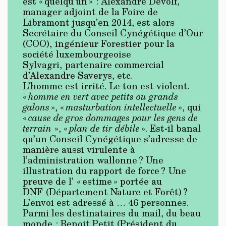
est « quelqu’un » : Alexandre Devolf,
manager adjoint de la Foire de
Libramont jusqu’en 2014, est alors
Secrétaire du Conseil Cynégétique d’Our
(COO), ingénieur Forestier pour la
société luxembourgeoise
Sylvagri, partenaire commercial
d’Alexandre Saverys, etc.
L’homme est irrité. Le ton est violent.
«
homme en vert avec petits ou grands
galons
», «
masturbation intellectuelle
», qui
«
cause de gros dommages pour les gens de
terrain
», «
plan de tir débile
». Est-il banal
qu’un Conseil Cynégétique s’adresse de
manière aussi virulente à
l’administration wallonne ? Une
illustration du rapport de force ? Une
preuve de l’ « estime » portée au
DNF (Département Nature et Forêt) ?
L’envoi est adressé à … 46 personnes.
Parmi les destinataires du mail, du beau
monde : Benoit Petit (Président du