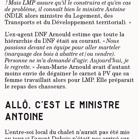
! Mais LMP assure qu’il le construira et qu’en cas
de problème, il connaît bien le ministre Antoine
(NDLR alors ministre du Logement, des
Transports et du Développement territorial)
.
»
L’ex-agent DNF Arnould estime que toute la
hiérarchie du DNF était au courant. «
Nous
passions devant en équipe pour aller marteler
(marquage des bois à abattre et/ou vendre).
Personne ne m’a demandé d’agir. Aujourd’hui, je
le regrette.
» Jean-Marie Arnould avait d’autant
moins envie de dégainer le carnet à PV que sa
femme travaillait alors pour LMP. Elle préparait
le repas des chasseurs.
ALLÔ, C’EST LE MINISTRE
ANTOINE
L’entre-soi local du chalet n’aurait pas été mis
au jour si l’agent Dubois n’était pas arrivé sur