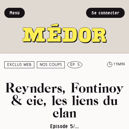
Menu
Se connecter
11min
Exclus web
Nos coups
ép. 5
Reynders, Fontinoy
& cie, les liens du
clan
Episode 5/…