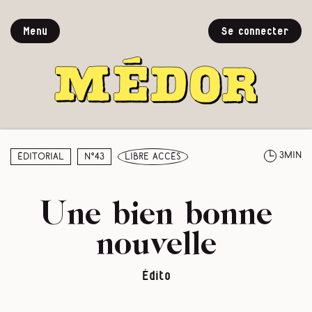
Menu
Se connecter
3min
Éditorial
N°43
libre accès
Une bien bonne
nouvelle
Édito