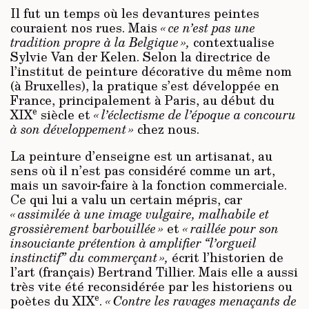
Il fut un temps où les devantures peintes
couraient nos rues. Mais
« ce n’est pas une
tradition propre à la Belgique »,
contextualise
Sylvie Van der Kelen. Selon la directrice de
l’institut de peinture décorative du même nom
(à Bruxelles), la pratique s’est développée en
France, principalement à Paris, au début du
e
XIX
siècle et
« l’éclectisme de l’époque a concouru
à son développement »
chez nous.
La peinture d’enseigne est un artisanat, au
sens où il n’est pas considéré comme un art,
mais un savoir-faire à la fonction commerciale.
Ce qui lui a valu un certain mépris, car
« assimilée à une image vulgaire, malhabile et
grossièrement barbouillée »
et
« raillée pour son
insouciante prétention à amplifier “l’orgueil
instinctif” du commerçant »,
écrit l’historien de
l’art (français) Bertrand Tillier. Mais elle a aussi
très vite été reconsidérée par les historiens ou
e
poètes du XIX
.
« Contre les ravages menaçants de