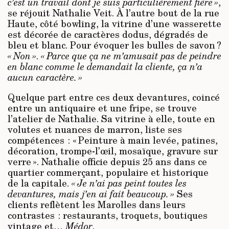
c’est un travail dont je suis particulièrement fière »
,
se réjouit Nathalie Veit. À l’autre bout de la rue
Haute, côté bowling, la vitrine d’une wasserette
est décorée de caractères dodus, dégradés de
bleu et blanc. Pour évoquer les bulles de savon ?
« Non »
.
« Parce que ça ne m’amusait pas de peindre
en blanc comme le demandait la cliente, ça n’a
aucun caractère. »
Quelque part entre ces deux devantures, coincé
entre un antiquaire et une fripe, se trouve
l’atelier de Nathalie. Sa vitrine à elle, toute en
volutes et nuances de marron, liste ses
compétences : « Peinture à main levée, patines,
décoration, trompe-l’œil, mosaïque, gravure sur
verre ». Nathalie officie depuis 25 ans dans ce
quartier commerçant, populaire et historique
de la capitale.
« Je n’ai pas peint toutes les
devantures, mais j’en ai fait beaucoup. »
Ses
clients reflètent les Marolles dans leurs
contrastes : restaurants, troquets, boutiques
vintage et…
Médor
.