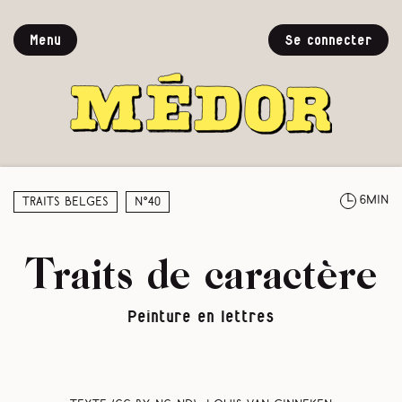
Menu
Se connecter
6min
Traits belges
N°40
Traits de caractère
Peinture en lettres