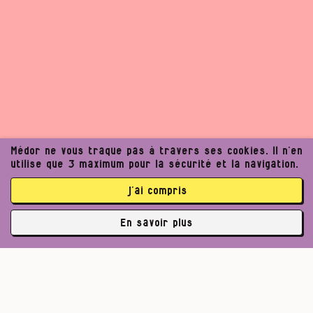
Médor ne vous traque pas à travers ses cookies. Il n’en
utilise que 3 maximum pour la sécurité et la navigation.
j’ai compris
En savoir plus
✘
3762 abonné·es