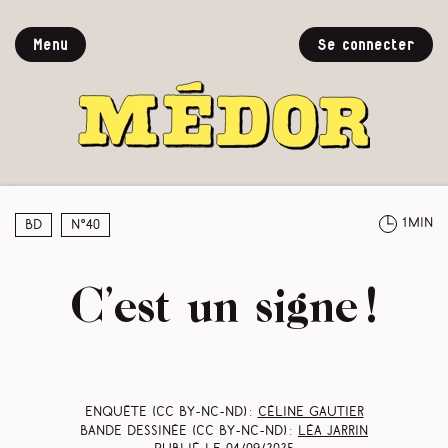
Menu
Se connecter
1min
BD
N°40
C’est un signe !
Enquête (CC BY-NC-ND) :
Céline Gautier
Bande dessinée (CC BY-NC-ND) :
Léa Jarrin