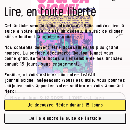
Lire, en toute liberté
Cet article semble vous intéresser. Vous pouvez lire la
suite à votre aise : c’est un cadeau. Il suffit de cliquer
sur le bouton blanc, ci-dessous.
Nos contenus doivent être accessibles au plus grand
nombre. La période découverte (bouton jaune) vous
donne gratuitement accès à l’ensemble de nos articles
durant 15 jours, sans engagement.
Ensuite, si vous estimez que notre travail
journalistique indépendant (vous) est utile, vous pourrez
toujours nous apporter votre soutien en vous abonnant.
Merci
Mise à jour 2.12 2025 : L’ONE est bien
l’office de la naissance et de l’enfance et
Je découvre Médor durant 15 jours
non l’office national de l’enfance, selon
l’appellation précédente. Toutes nos
Je lis d’abord la suite de l’article
excuses.