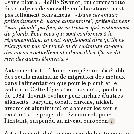
« sans plomb ». Joëlle Swanet, qui commandite
des analyses de vaisselle en laboratoire, n’est
pas follement convaincue :
« Dans ces émaux
prétendument à “usage alimentaire”, prétendument
“sans plomb” parfois, tu en trouves qui contiennent
du plomb. Pour ceux qui sont conformes à la
réglementation, ça veut simplement dire qu’ils ne
relarguent pas de plomb ni de cadmium au-delà
des normes actuellement admissibles. Ça ne dit
rien des autres éléments. »
Autrement dit : l’Union européenne n’a établi
des seuils maximaux de migration des métaux
dans l’alimentation que pour le plomb et le
cadmium. Cette législation obsolète, qui date
de 1984, devrait évoluer pour inclure d’autres
éléments (baryum, cobalt, chrome, nickel,
arsenic et aluminium) et abaisser les seuils
existants. Le projet de révision est, pour
l’instant, suspendu au niveau européen
.
2
Actuellement, il n’y a donc pas de limite pour le