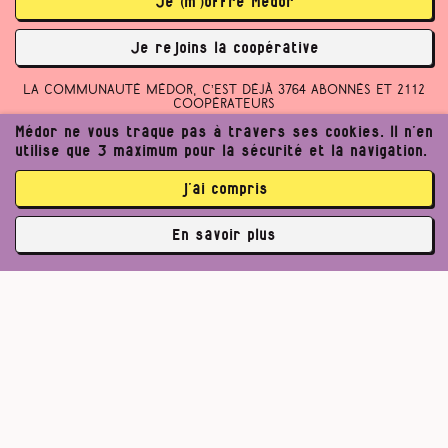
Je (m’)offre Médor
Je rejoins la coopérative
La communauté Médor, c’est déjà 3764 abonnés et 2112
coopérateurs
Médor ne vous traque pas à travers ses cookies. Il n’en
utilise que 3 maximum pour la sécurité et la navigation.
j’ai compris
En savoir plus
✘
3764 abonné·es
Pour un journalisme robuste.
Lire l’appel de Médor