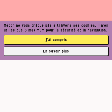
Médor ne vous traque pas à travers ses cookies. Il n’en
utilise que 3 maximum pour la sécurité et la navigation.
j’ai compris
En savoir plus
✘
3762 abonné·es
Pour un journalisme robuste.
Lire l’appel de Médor
S’abonner