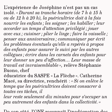
L’expérience de Joséphine n’est pas un cas
isolé.
« Durant sa tranche horaire (de 7 h à 15 h
ou de 12 h à 20 h), la puéricultrice doit à la fois
nourrir les enfants ; les soigner ; les habiller ; leur
accorder un temps d’attention privilégié ; jouer
avec eux ; cuisiner ; plier le linge ; faire la vaisselle ;
penser aux anniversaires ; communiquer par écrit
les problèmes éventuels qu’elle a repérés à propos
des enfants pour assurer le suivi par les autres
collègues ; écrire dans les carnets des enfants pour
leur donner un peu d’affection… Leur masse de
travail est invraisemblable »,
relève Stéphanie
Buono, chef
éducatrice du SASPE « La Flèche ». Catherine
Macé, sa directrice, renchérit :
« Si on enlève le
temps que les puéricultrices doivent consacrer à
toutes ces tâches, il
leur reste seulement dix minutes pour s’occuper un
peu autrement des enfants dans la collectivité. »
De son côté, l’ONE reconnaît l’inadéquation des