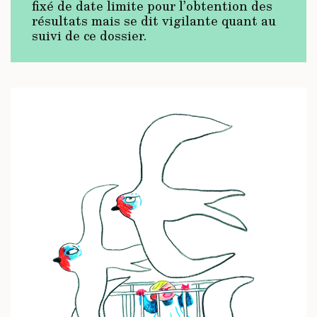
fixé de date limite pour l’obtention des
résultats mais se dit vigilante quant au
suivi de ce dossier.