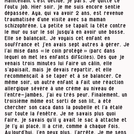
Maintenant c’est décidé, je pars. Je quitte ce
foutu job. Hier soir, je me suis encore sentie
dépassée. Aya, qui va avoir 2 ans, est revenue
traumatisée d’une visite avec sa maman
schizophrène. La petite se tapait la tête contre
le mur ou sur le sol jusqu’à en avoir une bosse.
Elle se balançait. Je voyais cet enfant en
souffrance et j’en avais sept autres à gérer. Je
l’ai mise dans « le coin protégé » (parc dans
lequel on met les enfants difficiles). Dès que je
venais trois minutes lui faire un câlin, elle
s’apaisait, mais je devais repartir, et elle
recommençait à se taper et à se balancer. Ce
même soir, un autre enfant a fait une réaction
allergique sévère à une crème au niveau de
l’entre-jambes, j’ai eu très peur. Finalement, un
troisième môme est sorti de son lit, a été
chercher son caca dans la poubelle et l’a étalé
sur toute la fenêtre. Je ne savais plus quoi
faire, je savais qu’il y avait le sac à attache et
je l’y ai placé. Il a crié, comme à chaque fois.
Aujourd’hui, j’en peux plus, j’arrête. Je me sens