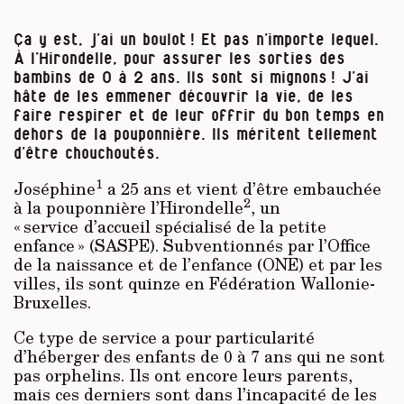
Ça y est, j’ai un boulot ! Et pas n’importe lequel.
À
l’Hirondelle,
pour assurer les sorties des
bambins de 0 à 2 ans. Ils sont si mignons ! J’ai
hâte de les
emmener
découvrir la vie, de les
faire respirer et de leur offrir du bon temps en
dehors de la pouponnière. Ils méritent tellement
d’être chouchoutés.
1
Joséphine
a 25 ans et vient d’être embauchée
2
à la pouponnière l’Hirondelle
, un
« service
d’accueil spécialisé de la petite
enfance » (SASPE). Subventionnés par l’Office
de la naissance et de l’enfance (ONE) et par les
villes, ils sont quinze en Fédération Wallonie-
Bruxelles.
Ce type de service a pour particularité
d’héberger des enfants de 0 à 7 ans qui ne sont
pas orphelins. Ils ont encore leurs parents,
mais ces derniers sont dans l’incapacité de les