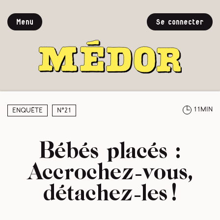
Menu
Se connecter
11min
Enquête
N°21
Bébés placés :
Accrochez-vous,
détachez-les !