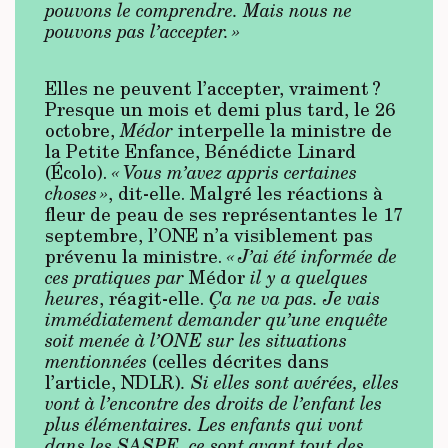
pouvons le comprendre. Mais nous ne
pouvons pas l’accepter. »
Elles ne peuvent l’accepter, vraiment ?
Presque un mois et demi plus tard, le 26
octobre,
Médor
interpelle la ministre de
la Petite Enfance, Bénédicte Linard
(Écolo).
« Vous m’avez appris certaines
choses »
, dit-elle. Malgré les réactions à
fleur de peau de ses représentantes le 17
septembre, l’ONE n’a visiblement pas
prévenu la ministre.
« J’ai été informée de
ces pratiques par
Médor
il y a quelques
heures
, réagit-elle.
Ça ne va pas. Je vais
immédiatement demander qu’une enquête
soit menée à l’ONE sur les situations
mentionnées
(celles décrites dans
l’article, NDLR)
. Si elles sont avérées, elles
vont à l’encontre des droits de l’enfant les
plus élémentaires. Les enfants qui vont
dans les SASPE, ce sont avant tout des