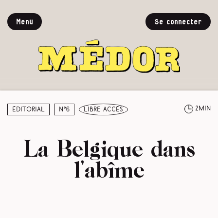
Menu
Se connecter
2min
Éditorial
N°6
libre accès
La Belgique dans
l’abîme