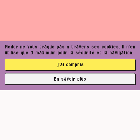
Médor ne vous traque pas à travers ses cookies. Il n’en
utilise que 3 maximum pour la sécurité et la navigation.
j’ai compris
En savoir plus
✘
3762 abonné·es
Pour un journalisme robuste.
Lire l’appel de Médor