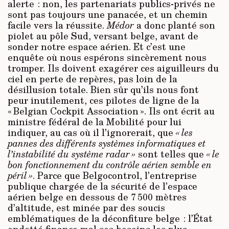
alerte : non, les partenariats publics-privés ne
sont pas toujours une panacée, et un chemin
facile vers la réussite.
Médor
a donc planté son
piolet au pôle Sud, versant belge, avant de
sonder notre espace aérien. Et c’est une
enquête où nous espérons sincèrement nous
tromper. Ils doivent exagérer ces aiguilleurs du
ciel en perte de repères, pas loin de la
désillusion totale. Bien sûr qu’ils nous font
peur inutilement, ces pilotes de ligne de la
« Belgian Cockpit Association ». Ils ont écrit au
ministre fédéral de la Mobilité pour lui
indiquer, au cas où il l’ignorerait, que
« les
pannes des différents systèmes informatiques et
l’instabilité du système radar »
sont telles que
« le
bon fonctionnement du contrôle aérien semble en
péril »
. Parce que Belgocontrol, l’entreprise
publique chargée de la sécurité de l’espace
aérien belge en dessous de 7 500 mètres
d’altitude, est minée par des soucis
emblématiques de la déconfiture belge : l’État
endetté finance mal ses besoins les plus