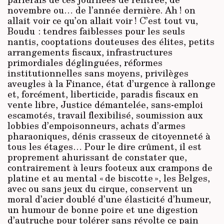
novembre ou… de l’année dernière. Ah ! on
allait voir ce qu’on allait voir ! C’est tout vu,
Boudu : tendres faiblesses pour les seuls
nantis, cooptations douteuses des élites, petits
arrangements fiscaux, infrastructures
primordiales déglinguées, réformes
institutionnelles sans moyens, privilèges
aveugles à la Finance, état d’urgence à rallonge
et, forcément, liberticide, paradis fiscaux en
vente libre, Justice démantelée, sans-emploi
escamotés, travail flexibilisé, soumission aux
lobbies d’empoisonneurs, achats d’armes
pharaoniques, dénis crasseux de citoyenneté à
tous les étages… Pour le dire crûment, il est
proprement ahurissant de constater que,
contrairement à leurs footeux aux crampons de
platine et au mental « de biscotte », les Belges,
avec ou sans jeux du cirque, conservent un
moral d’acier doublé d’une élasticité d’humeur,
un humour de bonne poire et une digestion
d’autruche pour tolérer sans révolte ce pain