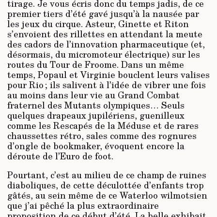
tirage. Je vous écris donc du temps jadis, de ce
premier tiers d’été gavé jusqu’à la nausée par
les jeux du cirque. Asteur, Ginette et Riton
s’envoient des rillettes en attendant la meute
des cadors de l’innovation pharmaceutique (et,
désormais, du micromoteur électrique) sur les
routes du Tour de Froome. Dans un même
temps, Popaul et Virginie bouclent leurs valises
pour Rio ; ils salivent à l’idée de vibrer une fois
au moins dans leur vie au Grand Combat
fraternel des Mutants olympiques… Seuls
quelques drapeaux jupilériens, guenilleux
comme les Rescapés de la Méduse et de rares
chaussettes rétro, sales comme des rognures
d’ongle de bookmaker, évoquent encore la
déroute de l’Euro de foot.
Pourtant, c’est au milieu de ce champ de ruines
diaboliques, de cette déculottée d’enfants trop
gâtés, au sein même de ce Waterloo wilmotsien
que j’ai pêché la plus extraordinaire
proposition de ce début d’été. La belle exhibait