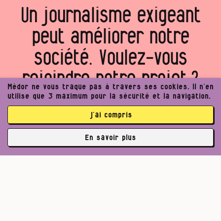
Un journalisme exigeant
peut améliorer notre
société. Voulez‑vous
rejoindre notre projet ?
Médor ne vous traque pas à travers ses cookies. Il n’en
utilise que 3 maximum pour la sécurité et la navigation.
j’ai compris
Je (m’)offre Médor
En savoir plus
Je rejoins la coopérative
✘
La communauté Médor, c’est déjà 3764 abonnés et 2112
coopérateurs
3764 abonné·es
Pour un journalisme robuste.