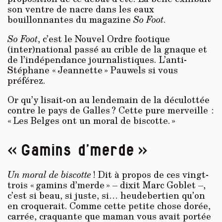
son ventre de nacre dans les eaux
bouillonnantes du magazine
So Foot
.
So Foot
, c’est le Nouvel Ordre footique
(inter)national passé au crible de la gnaque et
de l’indépendance journalistiques. L’anti-
Stéphane « Jeannette » Pauwels si vous
préférez.
Or qu’y lisait-on au lendemain de la déculottée
contre le pays de Galles ? Cette pure merveille :
« Les Belges ont un moral de biscotte. »
« Gamins d’merde »
Un moral de biscotte
! Dit à propos de ces vingt-
trois « gamins d’merde » – dixit Marc Goblet –,
c’est si beau, si juste, si… heudebertien qu’on
en croquerait. Comme cette petite chose dorée,
carrée, craquante que maman vous avait portée