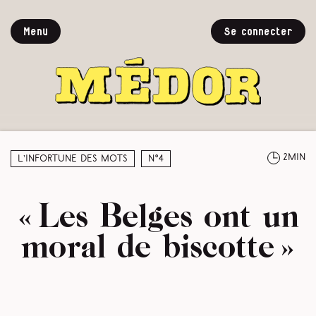
Menu
Se connecter
2min
L’infortune des mots
N°4
« Les Belges ont un
moral de biscotte »