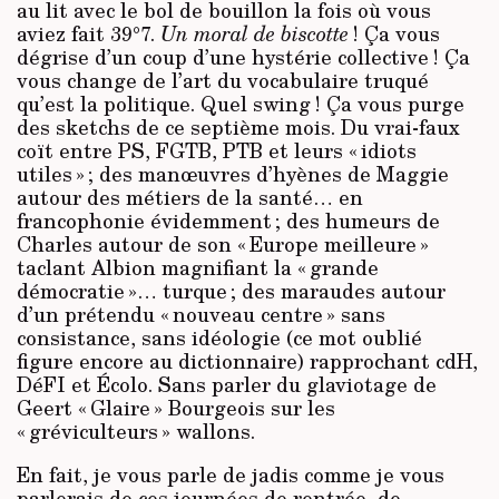
au lit avec le bol de bouillon la fois où vous
aviez fait 39°7.
Un moral de biscotte
! Ça vous
dégrise d’un coup d’une hystérie collective ! Ça
vous change de l’art du vocabulaire truqué
qu’est la politique. Quel swing ! Ça vous purge
des sketchs de ce septième mois. Du vrai-faux
coït entre PS, FGTB, PTB et leurs « idiots
utiles » ; des manœuvres d’hyènes de Maggie
autour des métiers de la santé… en
francophonie évidemment ; des humeurs de
Charles autour de son « Europe meilleure »
taclant Albion magnifiant la « grande
démocratie »… turque ; des maraudes autour
d’un prétendu « nouveau centre » sans
consistance, sans idéologie (ce mot oublié
figure encore au dictionnaire) rapprochant cdH,
DéFI et Écolo. Sans parler du glaviotage de
Geert « Glaire » Bourgeois sur les
« gréviculteurs » wallons.
En fait, je vous parle de jadis comme je vous
parlerais de ces journées de rentrée, de